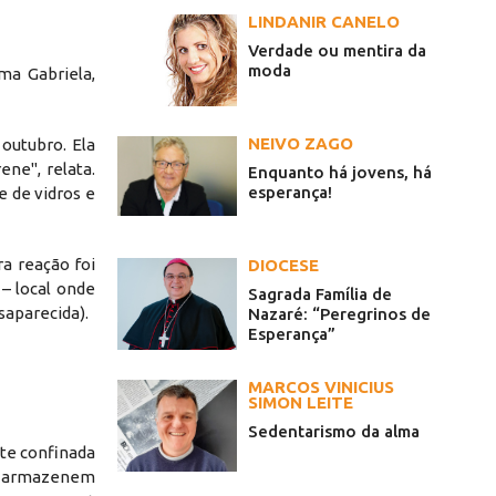
LINDANIR CANELO
Verdade ou mentira da
moda
ma Gabriela,
NEIVO ZAGO
outubro. Ela
ne", relata.
Enquanto há jovens, há
esperança!
e de vidros e
a reação foi
DIOCESE
– local onde
Sagrada Família de
saparecida).
Nazaré: “Peregrinos de
Esperança”
MARCOS VINICIUS
SIMON LEITE
Sedentarismo da alma
nte confinada
 e armazenem