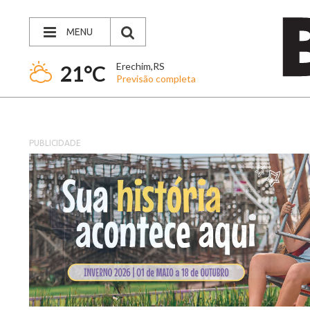
MENU
Erechim,RS
21°C
Previsão completa
PUBLICIDADE