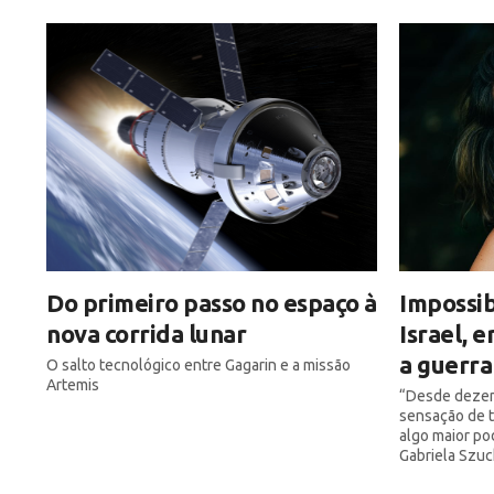
Do primeiro passo no espaço à
Impossib
nova corrida lunar
Israel, 
a guerra
O salto tecnológico entre Gagarin e a missão
Artemis
“Desde dezemb
sensação de t
algo maior po
Gabriela Szu