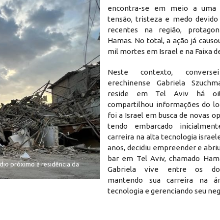
encontra-se em meio a uma 
tensão, tristeza e medo devido
recentes na região, protagon
Hamas. No total, a ação já causo
mil mortes em Israel e na Faixa d
Neste contexto, conver
erechinense Gabriela Szuchm
reside em Tel Aviv há o
compartilhou informações do lo
foi a Israel em busca de novas o
tendo embarcado inicialme
carreira na alta tecnologia israel
anos, decidiu empreender e abri
bar em Tel Aviv, chamado Hama
édio próximo à residência da
Destruição em larga escala. Míssil disp
Gabriela vive entre os do
erech
mantendo sua carreira na á
tecnologia e gerenciando seu neg