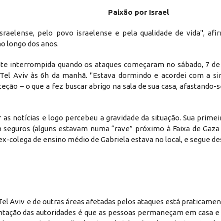
Paixão por Israel
raelense, pelo povo israelense e pela qualidade de vida", afir
o longo dos anos.
ente interrompida quando os ataques começaram no sábado, 7 de 
Tel Aviv às 6h da manhã. "Estava dormindo e acordei com a sire
ção – o que a fez buscar abrigo na sala de sua casa, afastando-s
 notícias e logo percebeu a gravidade da situação. Sua primeir
 seguros (alguns estavam numa “rave” próximo à Faixa de Gaza 
-colega de ensino médio de Gabriela estava no local, e segue de
 Tel Aviv e de outras áreas afetadas pelos ataques está praticame
rientação das autoridades é que as pessoas permaneçam em casa