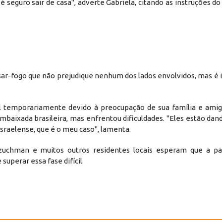
é seguro sair de casa", adverte Gabriela, citando as instruções 
r-fogo que não prejudique nenhum dos lados envolvidos, mas é i
el temporariamente devido à preocupação de sua família e amigo
aixada brasileira, mas enfrentou dificuldades. "Eles estão dan
 israelense, que é o meu caso", lamenta.
uchman e muitos outros residentes locais esperam que a paz
uperar essa fase difícil.