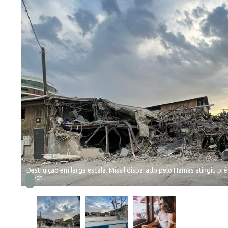
Destruição em larga escala. Míssil disparado pelo Hamas atingiu pr
erech