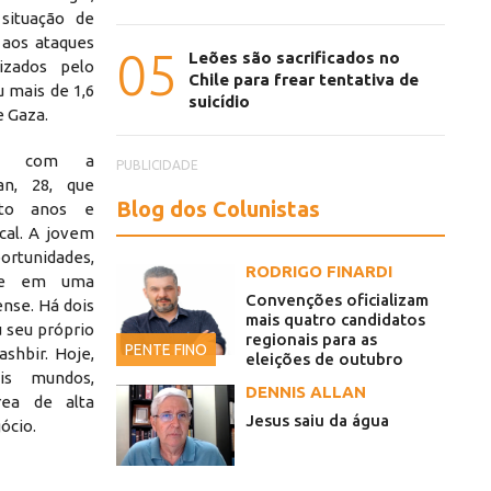
situação de
 aos ataques
05
Leões são sacrificados no
izados pelo
Chile para frear tentativa de
u mais de 1,6
suicídio
e Gaza.
sei com a
PUBLICIDADE
an, 28, que
Blog dos Colunistas
ito anos e
cal. A jovem
portunidades,
RODRIGO FINARDI
nte em uma
Convenções oficializam
ense. Há dois
mais quatro candidatos
u seu próprio
regionais para as
PENTE FINO
shbir. Hoje,
eleições de outubro
arado pelo Hamas atingiu prédio próximo à residência da
is mundos,
"Sou extrema
DENNIS ALLAN
rea de alta
Jesus saiu da água
ócio.