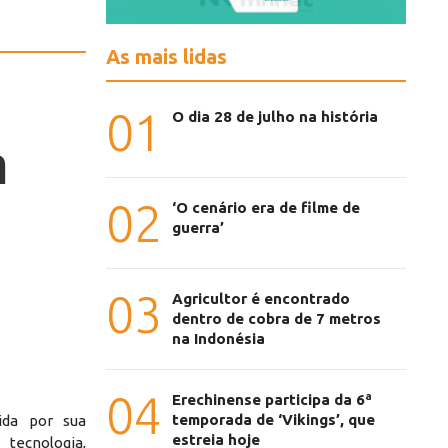
As mais lidas
01
O dia 28 de julho na história
m
02
‘O cenário era de filme de
guerra’
03
Agricultor é encontrado
dentro de cobra de 7 metros
na Indonésia
04
Erechinense participa da 6ª
temporada de ‘Vikings’, que
ida por sua
estreia hoje
tecnologia,