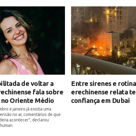
ilitada de voltar a
Entre sirenes e rotina
erechinense fala sobre
erechinense relata t
 no Oriente Médio
confiança em Dubai
ro e janeiro já existia uma
ensão no ar, comentários de que
deria acontecer”, declarou
chuman