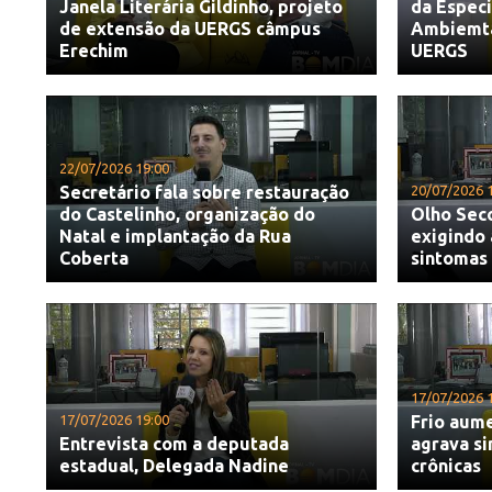
Janela Literária Gildinho, projeto
da Espec
de extensão da UERGS câmpus
Ambiemtal
Erechim
UERGS
22/07/2026 19:00
Secretário fala sobre restauração
20/07/2026 
do Castelinho, organização do
Olho Sec
Natal e implantação da Rua
exigindo 
Coberta
sintomas
17/07/2026 
17/07/2026 19:00
Frio aume
Entrevista com a deputada
agrava s
estadual, Delegada Nadine
crônicas