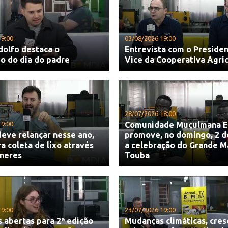
19:00
03/08/2026 19:00
dolfo destaca o
Entrevista com o Presiden
do do dia do padre
Vice da Cooperativa Agri
28/07/2026 18:00
19:00
Comunidade Muçulmana E
eve relançar nesse ano,
promove, no domingo, 2 d
ra coleta de lixo através
a celebração do Grande M
ineres
Touba
19:00
23/07/2026 19:00
s abertas para 2ª edição
Mudanças climáticas, cre