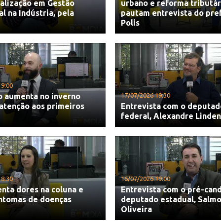
ialização em Gestão
urbano e reforma tributár
 na Indústria, pela
pautam entrevista do pre
Polis
19:00
o aumenta no inverno
17/07/2026 19:30
atenção aos primeiros
Entrevista com o deputad
federal, Alexandre Linde
18:30
16/07/2026 19:00
nta dores na coluna e
Entrevista com o pré-cand
intomas de doenças
deputado estadual, Salmo
Oliveira