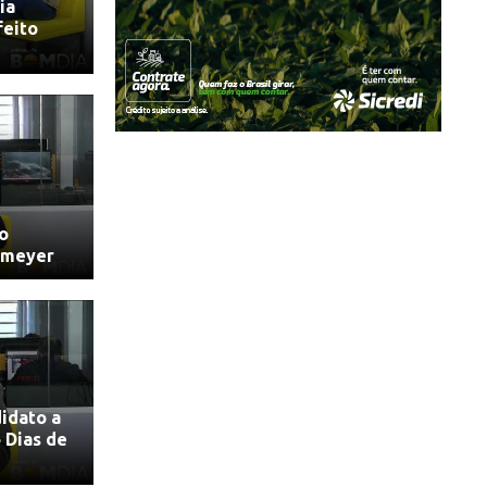
ia
feito
o
nmeyer
idato a
 Dias de