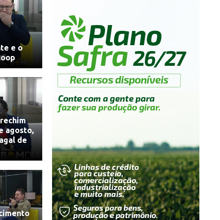
te e o
coop
rechim
e agosto,
agal de
scimento