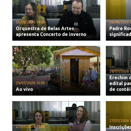
05/08/2026 19:00
04/08/2026 
Orquestra de Belas Artes
Padre Ro
apresenta Concerto de inverno
significa
28/07/2026 
Erechim d
29/07/2026 15:05
edital pa
Ao vivo
de contê
27/07/2026 
27/07/2026 19:05
Inscriçõe