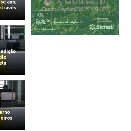
se ano,
 através
 edição
tão
ela
verno
meiros