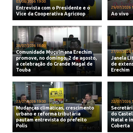
03/08/2026 19:00
Entrevista com o Presidente e o
29/07/2026 
Vice da Cooperativa Agricoop
Ao vivo
28/07/2026 18:00
Comunidade Muçulmana Erechim
27/07/2026 
promove, no domingo, 2 de agosto,
Janela Li
a celebração do Grande Magal de
de exten
Touba
Erechim
23/07/2026 19:00
22/07/2026 
Mudanças climáticas, crescimento
Secretári
urbano e reforma tributária
do Castel
pautam entrevista do prefeito
Natal e i
Polis
Coberta