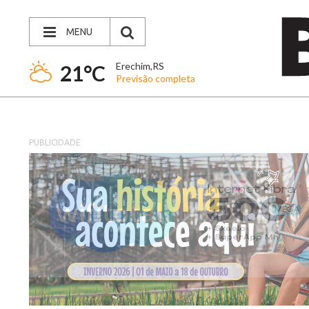
MENU
Erechim,RS
21°C
Previsão completa
PUBLICIDADE