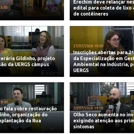
Erechim deve relançar nes
15:05
edital para coleta de lixo
de contêineres
27/07/2026 19:00
19:05
Inscrições abertas para 2ª
terária Gildinho, projeto
da Especialização em Ges
são da UERGS câmpus
Ambiemtal na Indústria, p
UERGS
19:00
o fala sobre restauração
20/07/2026 19:00
inho, organização do
Olho Seco aumenta no in
mplantação da Rua
exigindo atenção aos pri
sintomas