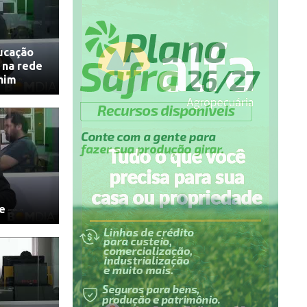
ucação
s na rede
him
re