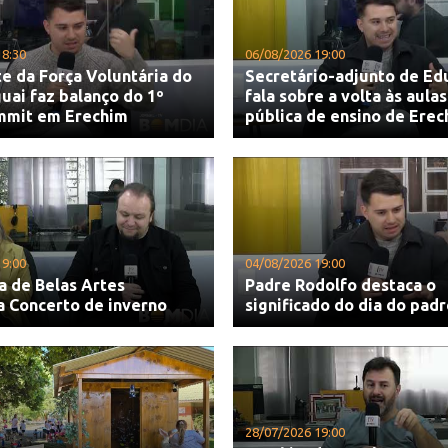
18:30
06/08/2026 19:00
e da Força Voluntária do
Secretário-adjunto de Ed
uai faz balanço do 1º
fala sobre a volta às aula
mmit em Erechim
pública de ensino de Erec
19:00
04/08/2026 19:00
a de Belas Artes
Padre Rodolfo destaca o
a Concerto de inverno
significado do dia do pad
28/07/2026 19:00