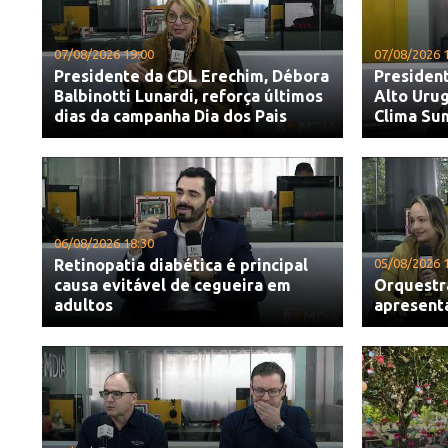
07/08/2026 19:00
07/08/2026 
Presidente da CDL Erechim, Débora
President
Balbinotti Lunardi, reforça últimos
Alto Urug
dias da campanha Dia dos Pais
Clima Su
06/08/2026 18:30
Retinopatia diabética é principal
05/08/2026 
causa evitável de cegueira em
Orquestr
adultos
apresent