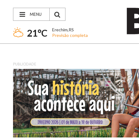
MENU
Erechim,RS
21°C
Previsão completa
PUBLICIDADE