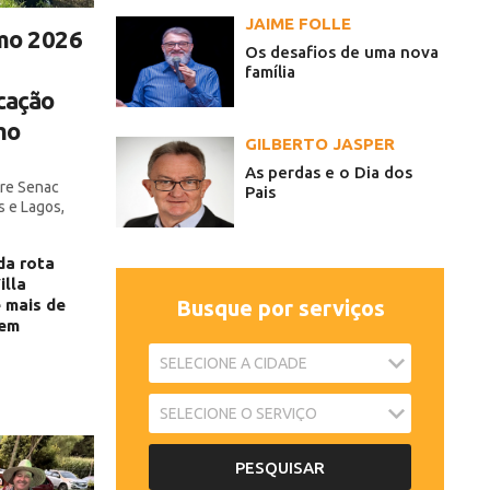
JAIME FOLLE
mo 2026
Os desafios de uma nova
família
icação
mo
GILBERTO JASPER
As perdas e o Dia dos
tre Senac
Pais
s e Lagos,
da rota
illa
 mais de
Busque por serviços
 em