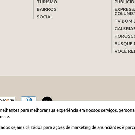
TURISMO
PUBLICID
BAIRROS
EXPRESS
COLUNIS
SOCIAL
TV BOM 
GALERIA
HORÓSC
BUSQUE 
VOCÊ RE
melhantes para melhorar sua experiência em nossos serviços, persona
esse.
2026 JORNAL BOM DIA - Todos os direitos reservados
ados sejam utilizados para ações de marketing de anunciantes e parc