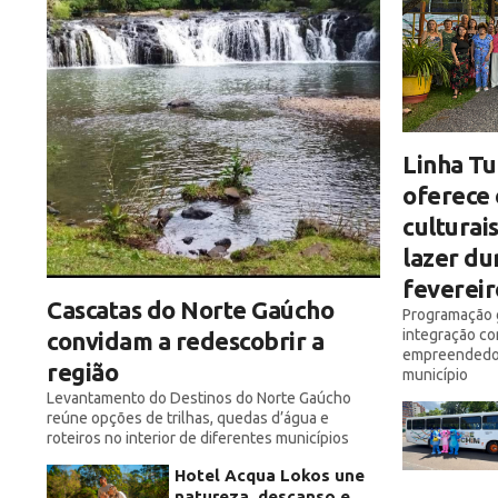
Linha T
oferece 
culturai
lazer du
fevereir
Cascatas do Norte Gaúcho
Programação g
integração co
convidam a redescobrir a
empreendedore
região
município
Levantamento do Destinos do Norte Gaúcho
reúne opções de trilhas, quedas d’água e
roteiros no interior de diferentes municípios
Hotel Acqua Lokos une
natureza, descanso e