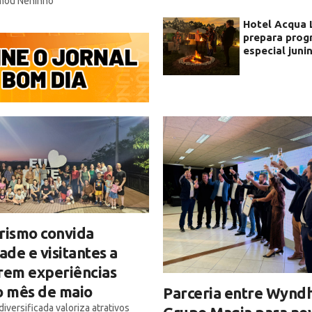
rmou Neninho
Hotel Acqua 
prepara pro
especial juni
rismo convida
de e visitantes a
rem experiências
o mês de maio
Parceria entre Wynd
iversificada valoriza atrativos