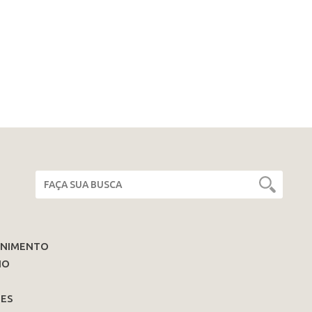
ENIMENTO
IO
ES