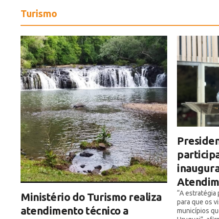
Turismo
Preside
particip
inaugura
Atendime
“A estratégia
Ministério do Turismo realiza
para que os v
atendimento técnico a
municípios qu