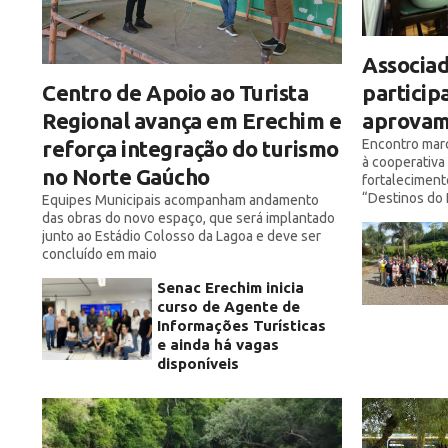
Associa
Centro de Apoio ao Turista
particip
Regional avança em Erechim e
aprovam
reforça integração do turismo
Encontro mar
à cooperativa 
no Norte Gaúcho
fortaleciment
“Destinos do
Equipes Municipais acompanham andamento
das obras do novo espaço, que será implantado
junto ao Estádio Colosso da Lagoa e deve ser
concluído em maio
Senac Erechim inicia
curso de Agente de
Informações Turísticas
e ainda há vagas
disponíveis