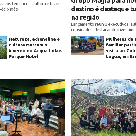
Grupo Magia para no
sseios temáticos, cultura e lazer
destino é destaque tu
odo o mês
na região
Lançamento reuniu executivos, au
convidados, destacando investime
R$ 100 milhões liderado pelo Gru
Natureza, adrenalina e
Mulheres da a
cultura marcam o
familiar part
inverno no Acqua Lokos
visita ao Col
Parque Hotel
Lagoa, em Er