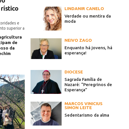
vo
rístico
LINDANIR CANELO
Verdade ou mentira da
moda
toridades e
nto superior a
po Magia
gricultura
NEIVO ZAGO
icipam de
Enquanto há jovens, há
osso da
esperança!
echim
DIOCESE
Sagrada Família de
Nazaré: “Peregrinos de
Esperança”
MARCOS VINICIUS
SIMON LEITE
Sedentarismo da alma