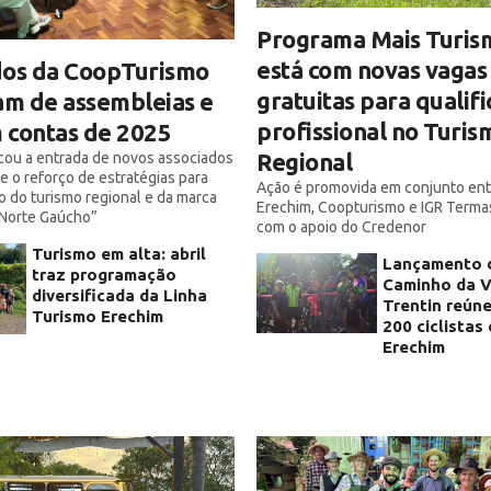
Programa Mais Turis
está com novas vagas
dos da CoopTurismo
gratuitas para qualif
am de assembleias e
profissional no Turis
 contas de 2025
Regional
cou a entrada de novos associados
e o reforço de estratégias para
Ação é promovida em conjunto en
o do turismo regional e da marca
Erechim, Coopturismo e IGR Terma
 Norte Gaúcho”
com o apoio do Credenor
Turismo em alta: abril
Lançamento 
traz programação
Caminho da V
diversificada da Linha
Trentin reúne
Turismo Erechim
200 ciclistas
Erechim