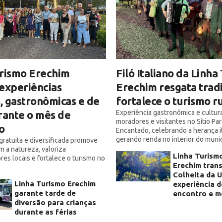
Filó Italiano da Linha
urismo Erechim
Erechim resgata trad
experiências
fortalece o turismo r
s, gastronômicas e de
Experiência gastronômica e cultura
rante o mês de
moradores e visitantes no Sítio Par
o
Encantado, celebrando a herança it
gerando renda no interior do munic
ratuita e diversificada promove
m a natureza, valoriza
Linha Turism
s locais e fortalece o turismo no
Erechim tran
Colheita da 
Linha Turismo Erechim
experiência d
garante tarde de
encontro e m
diversão para crianças
durante as férias