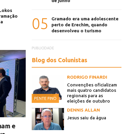
de junho
Lokos
gramação
05
Gramado era uma adolescente
na
perto de Erechim, quando
desenvolveu o turismo
PUBLICIDADE
Blog dos Colunistas
RODRIGO FINARDI
Convenções oficializam
mais quatro candidatos
regionais para as
PENTE FINO
eleições de outubro
DENNIS ALLAN
Jesus saiu da água
ham e