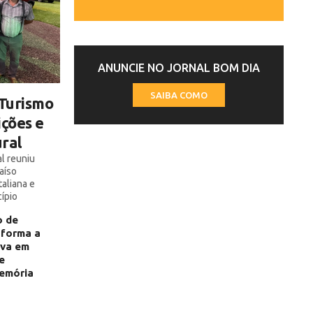
ANUNCIE NO JORNAL BOM DIA
SAIBA COMO
 Turismo
ições e
ural
l reuniu
aíso
aliana e
ípio
o de
sforma a
Uva em
e
emória