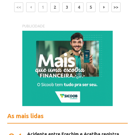
<<
1
2
3
4
5
>>
PUBLICIDADE
As mais lidas
Acidente entre Erechim e Aratiba registra