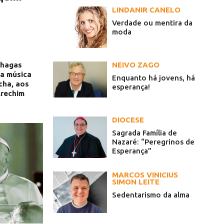
LINDANIR CANELO
Verdade ou mentira da
moda
Chagas
NEIVO ZAGO
da música
Enquanto há jovens, há
cha, aos
esperança!
Erechim
DIOCESE
Sagrada Família de
Nazaré: “Peregrinos de
Esperança”
MARCOS VINICIUS
SIMON LEITE
Sedentarismo da alma