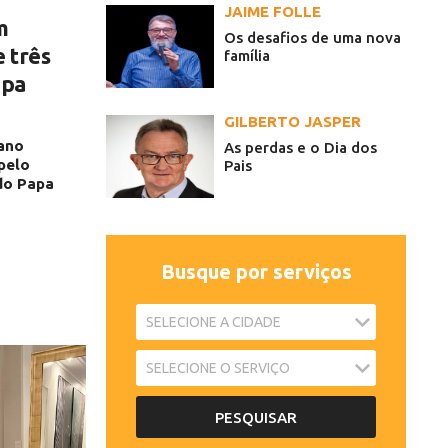
JAIME FOLLE
m
Os desafios de uma nova
e três
família
apa
GILBERTO JASPER
ano
As perdas e o Dia dos
pelo
Pais
do Papa
Busque por serviços