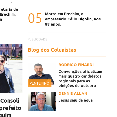
munica o
retária de
dinaldo
05
Morre em Erechim, o
Erechim,
empresário Célio Bigolin, aos
in
88 anos.
segunda-feira,
PUBLICIDADE
Blog dos Colunistas
RODRIGO FINARDI
Convenções oficializam
mais quatro candidatos
regionais para as
PENTE FINO
eleições de outubro
DENNIS ALLAN
 Consoli
Jesus saiu da água
prefeito
quim