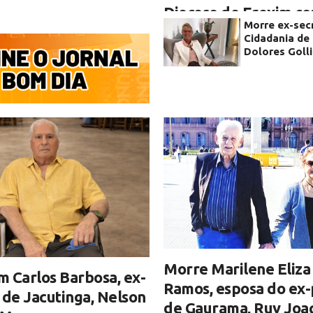
Diocese de Erexim co
Morre ex-sec
falecimento do Pe. E
Cidadania de 
dos Santos Bruno
Dolores Goll
Velório ocorre em Viadutos nesta 
com celebrações ao longo do dia e
sepultamento em Erechim
Morre Marilene Eliza
 Carlos Barbosa, ex-
Ramos, esposa do ex-
 de Jacutinga, Nelson
de Gaurama, Ruy Joa