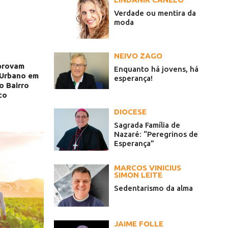
Verdade ou mentira da
moda
NEIVO ZAGO
provam
Enquanto há jovens, há
 Urbano em
esperança!
o Bairro
co
DIOCESE
Sagrada Família de
Nazaré: “Peregrinos de
Esperança”
MARCOS VINICIUS
SIMON LEITE
Sedentarismo da alma
JAIME FOLLE