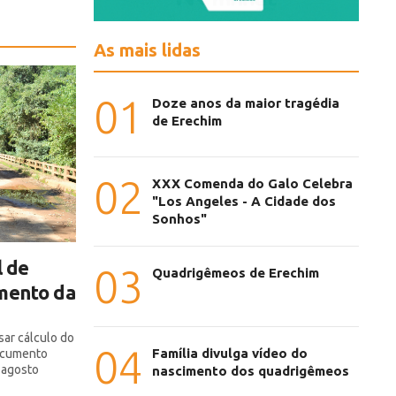
As mais lidas
01
Doze anos da maior tragédia
de Erechim
02
XXX Comenda do Galo Celebra
"Los Angeles - A Cidade dos
Sonhos"
l de
03
Quadrigêmeos de Erechim
amento da
ar cálculo do
04
Família divulga vídeo do
documento
 agosto
nascimento dos quadrigêmeos