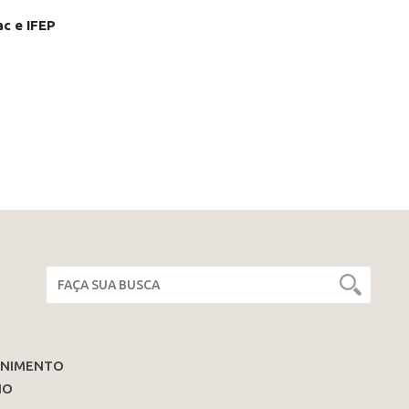
c e IFEP
ENIMENTO
IO