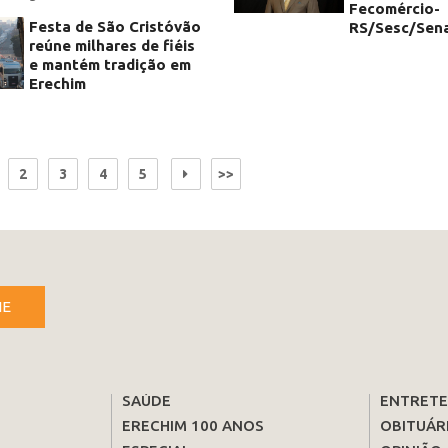
Fecomércio-
Festa de São Cristóvão
RS/Sesc/Sena
reúne milhares de fiéis
e mantém tradição em
Erechim
2
3
4
5
>>
NE
SAÚDE
ENTRET
ERECHIM 100 ANOS
OBITUÁR