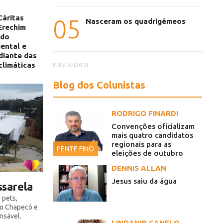
Cáritas
05
Nasceram os quadrigêmeos
Erechim
 do
ental e
diante das
climáticas
PUBLICIDADE
Blog dos Colunistas
RODRIGO FINARDI
Convenções oficializam
mais quatro candidatos
regionais para as
PENTE FINO
eleições de outubro
DENNIS ALLAN
Jesus saiu da água
ssarela
 pets,
ão Chapecó e
nsável.
LINDANIR CANELO