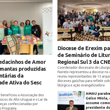
Diocese de Erexim pa
de Seminário de Litur
Regional Sul 3 da CN
edacinhos de Amor
Coordenador diocesano de Liturgia
 mantas produzidas
Favreto representou a diocese no 
ntárias da
reuniu representantes de 15 arqu
dioceses gaúchas para refletir so
de Ativa do Sesc
litúrgica e ação evangelizadora
AMAU parabe
a beneficiou a Associação dos
Gelso Miola,
sicos do Alto Uruguai e o Lar da
assume como 
peças confeccionadas por
presidente d
do Programa