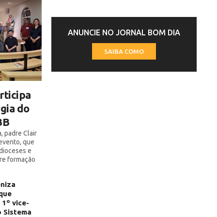
ANUNCIE NO JORNAL BOM DIA
SAIBA COMO
rticipa
gia do
BB
, padre Clair
evento, que
idioceses e
bre formação
niza
 que
1º vice-
o Sistema