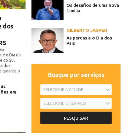
Os desafios de uma nova
família
a
e dos
GILBERTO JASPER
As perdas e o Dia dos
RS
Pais
ia
r e o Dia do
e do Sul
produz
e garante o
Busque por serviços
auc
lhões em