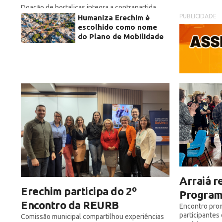
Doação de hortaliças integra a contrapartida
prevista no programa e reforça o impacto social
PUBLICIDADE
Humaniza Erechim é
dos investimentos na permanência da juventude
escolhido como nome
no meio rural
do Plano de Mobilidade
Arraiá r
Erechim participa do 2º
Program
Encontro da REURB
Encontro pro
participantes
Comissão municipal compartilhou experiências