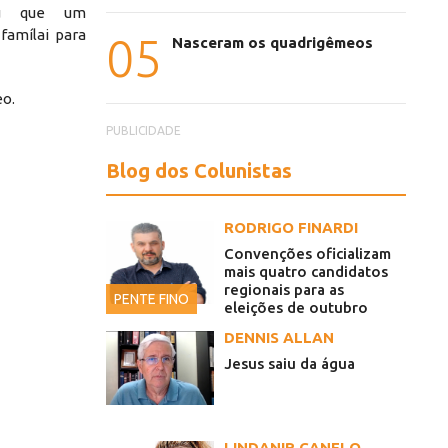
ou que um
 famílai para
05
Nasceram os quadrigêmeos
eo.
PUBLICIDADE
Blog dos Colunistas
RODRIGO FINARDI
Convenções oficializam
mais quatro candidatos
regionais para as
PENTE FINO
eleições de outubro
DENNIS ALLAN
Jesus saiu da água
LINDANIR CANELO