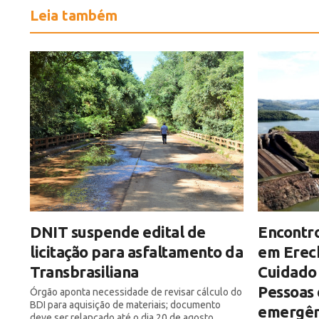
Leia também
DNIT suspende edital de
Encontro
licitação para asfaltamento da
em Erech
Transbrasiliana
Cuidado
Pessoas 
Órgão aponta necessidade de revisar cálculo do
BDI para aquisição de materiais; documento
emergênc
deve ser relançado até o dia 20 de agosto