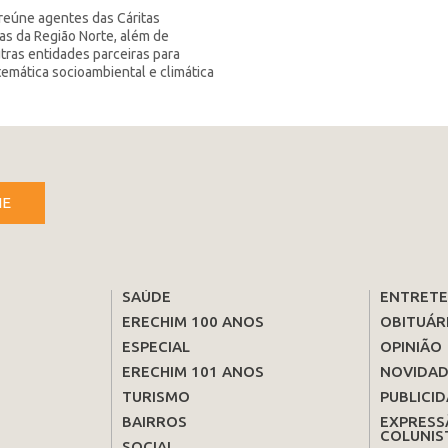
reúne agentes das Cáritas
as da Região Norte, além de
utras entidades parceiras para
temática socioambiental e climática
NE
SAÚDE
ENTRET
ERECHIM 100 ANOS
OBITUÁR
ESPECIAL
OPINIÃO
ERECHIM 101 ANOS
NOVIDAD
TURISMO
PUBLICID
BAIRROS
EXPRESS
COLUNIS
SOCIAL