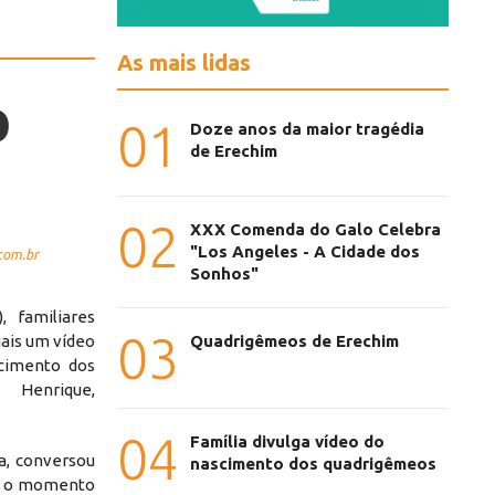
As mais lidas
o
01
Doze anos da maior tragédia
de Erechim
02
XXX Comenda do Galo Celebra
"Los Angeles - A Cidade dos
com.br
Sonhos"
, familiares
03
iais um vídeo
Quadrigêmeos de Erechim
cimento dos
, Henrique,
04
Família divulga vídeo do
a, conversou
nascimento dos quadrigêmeos
re o momento