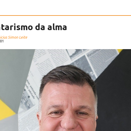
tarismo da alma
icius Simon Leite
:01