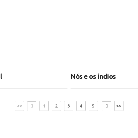
l
Nós e os índios
<<
1
2
3
4
5
>>