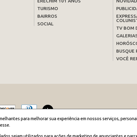
ERECHIM 101 ANOS
NOVIDAD
TURISMO
PUBLICID
BAIRROS
EXPRESS
COLUNIS
SOCIAL
TV BOM 
GALERIA
HORÓSC
BUSQUE 
VOCÊ RE
melhantes para melhorar sua experiência em nossos serviços, persona
esse.
2026 JORNAL BOM DIA - Todos os direitos reservados
ados sejam utilizados para ações de marketing de anunciantes e parc