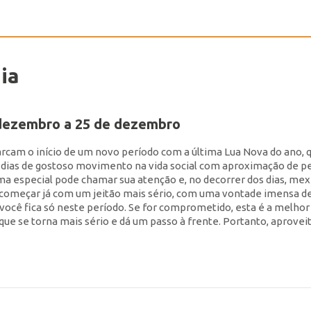
ia
 dezembro a 25 de dezembro
rcam o início de um novo período com a última Lua Nova do ano, 
o dias de gostoso movimento na vida social com aproximação de p
uma especial pode chamar sua atenção e, no decorrer dos dias, me
começar já com um jeitão mais sério, com uma vontade imensa d
ocê fica só neste período. Se for comprometido, esta é a melhor
que se torna mais sério e dá um passo à frente. Portanto, aprovei