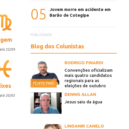
05
Jovem morre em acidente em
Barão de Cotegipe
PUBLICIDADE
rgem
Blog dos Colunistas
até 22/09
RODRIGO FINARDI
Convenções oficializam
mais quatro candidatos
regionais para as
PENTE FINO
ixes
eleições de outubro
DENNIS ALLAN
até 20/03
Jesus saiu da água
LINDANIR CANELO