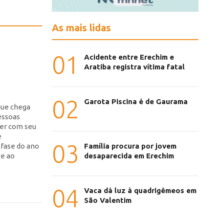
As mais lidas
01
Acidente entre Erechim e
Aratiba registra vítima fatal
02
Garota Piscina é de Gaurama
que chega
essoas
xer com seu
e
03
 fase do ano
Família procura por jovem
te ao
desaparecida em Erechim
04
Vaca dá luz à quadrigêmeos em
São Valentim