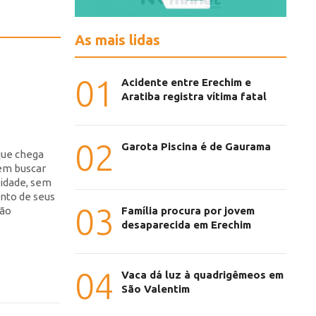
As mais lidas
01
Acidente entre Erechim e
Aratiba registra vítima fatal
02
Garota Piscina é de Gaurama
que chega
 em buscar
lidade, sem
nto de seus
03
são
Família procura por jovem
desaparecida em Erechim
04
Vaca dá luz à quadrigêmeos em
São Valentim