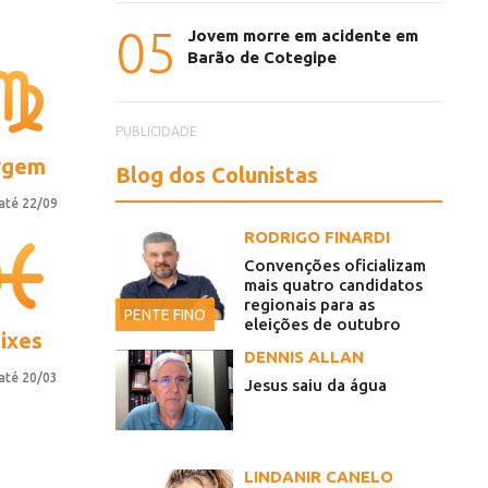
05
Jovem morre em acidente em
Barão de Cotegipe
PUBLICIDADE
rgem
Blog dos Colunistas
até 22/09
RODRIGO FINARDI
Convenções oficializam
mais quatro candidatos
regionais para as
PENTE FINO
eleições de outubro
ixes
DENNIS ALLAN
até 20/03
Jesus saiu da água
LINDANIR CANELO