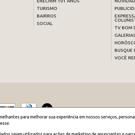
ERECHIM 101 ANOS
NOVIDAD
TURISMO
PUBLICID
BAIRROS
EXPRESS
COLUNIS
SOCIAL
TV BOM 
GALERIA
HORÓSC
BUSQUE 
VOCÊ RE
melhantes para melhorar sua experiência em nossos serviços, persona
esse.
2026 JORNAL BOM DIA - Todos os direitos reservados
ados sejam utilizados para ações de marketing de anunciantes e parc