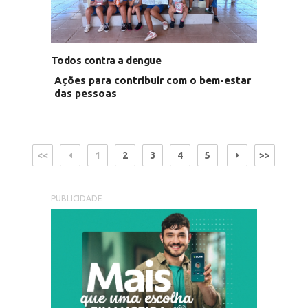
Todos contra a dengue
Ações para contribuir com o bem-estar
das pessoas
<<
1
2
3
4
5
>>
PUBLICIDADE