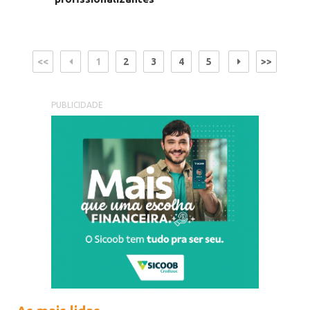
<<
1
2
3
4
5
>>
PUBLICIDADE