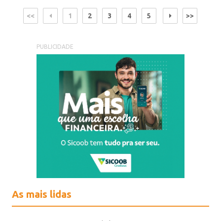
<<
1
2
3
4
5
>>
PUBLICIDADE
As mais lidas