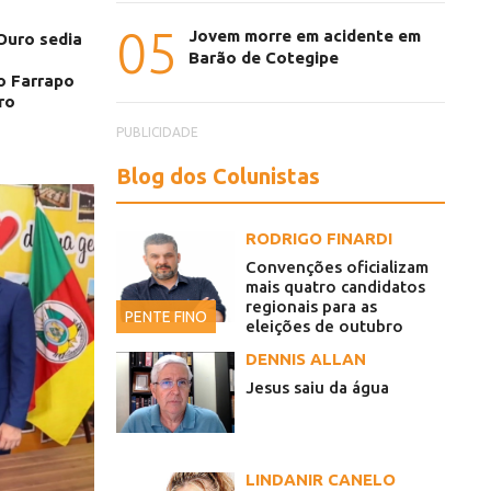
05
Jovem morre em acidente em
Ouro sedia
Barão de Cotegipe
 Farrapo
ro
PUBLICIDADE
Blog dos Colunistas
RODRIGO FINARDI
Convenções oficializam
mais quatro candidatos
regionais para as
PENTE FINO
eleições de outubro
DENNIS ALLAN
Jesus saiu da água
LINDANIR CANELO