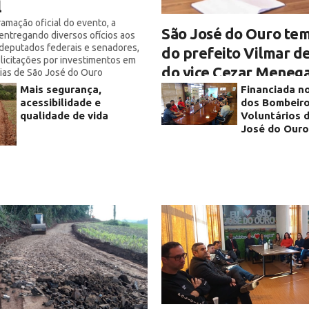
l
amação oficial do evento, a
São José do Ouro te
 entregando diversos ofícios aos
deputados federais e senadores,
do prefeito Vilmar de
licitações por investimentos em
do vice Cezar Meneg
árias de São José do Ouro
Atual gestão promete união e co
Mais segurança,
Financiada n
um futuro melhor para todos os m
acessibilidade e
dos Bombeir
qualidade de vida
Voluntários 
José do Ouro