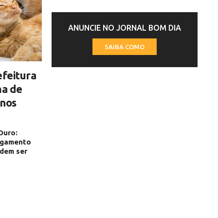
ANUNCIE NO JORNAL BOM DIA
SAIBA COMO
efeitura
ma de
enos
Ouro:
agamento
odem ser