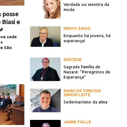
Verdade ou mentira da
moda
m posse
 Biasi e
NEIVO ZAGO
at
Enquanto há jovens, há
mpromisso com
ova sede
esperança!
unícipes
os
de São
DIOCESE
Sagrada Família de
Nazaré: “Peregrinos de
Esperança”
MARCOS VINICIUS
SIMON LEITE
Sedentarismo da alma
JAIME FOLLE