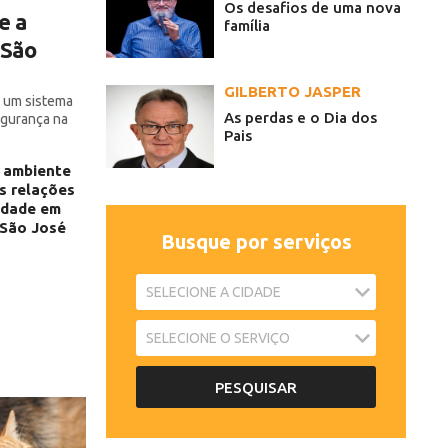
Os desafios de uma nova
e a
família
 São
GILBERTO JASPER
e um sistema
As perdas e o Dia dos
egurança na
Pais
 ambiente
s relações
idade em
São José
Busque por serviços