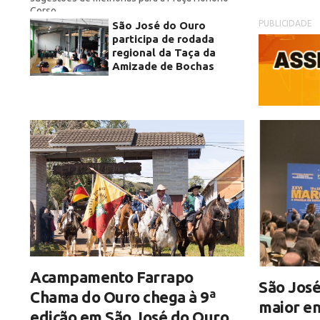
Corso
PUBLICIDADE
São José do Ouro
participa de rodada
regional da Taça da
Amizade de Bochas
Acampamento Farrapo
São José
Chama do Ouro chega à 9ª
maior en
edição em São José do Ouro