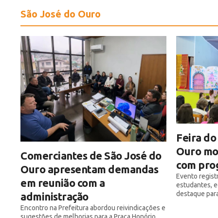
São José do Ouro
Feira do
Ouro mo
Comerciantes de São José do
com pro
Ouro apresentam demandas
Evento regist
em reunião com a
estudantes, e
destaque para
administração
Encontro na Prefeitura abordou reivindicações e
sugestões de melhorias para a Praça Honório