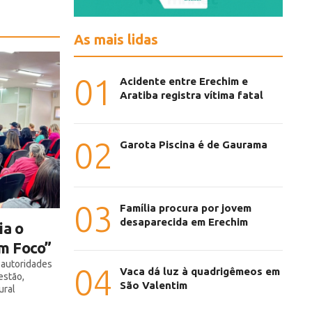
As mais lidas
01
Acidente entre Erechim e
Aratiba registra vítima fatal
02
Garota Piscina é de Gaurama
03
Família procura por jovem
desaparecida em Erechim
ia o
m Foco”
 autoridades
04
Vaca dá luz à quadrigêmeos em
estão,
São Valentim
ural