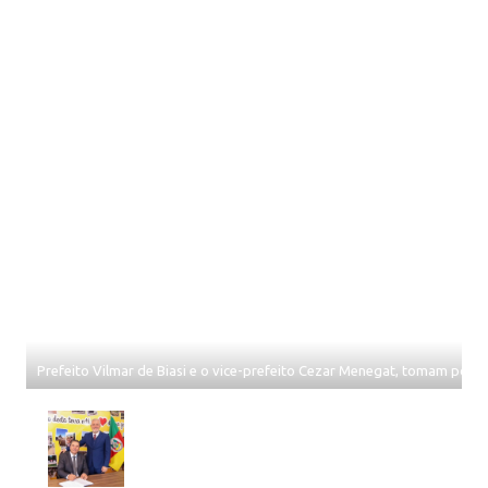
Prefeito Vilmar de Biasi e o vice-prefeito Cezar Menegat, tomam pos