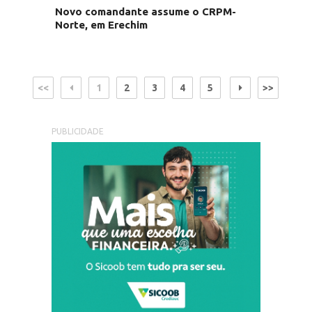
Novo comandante assume o CRPM-
Norte, em Erechim
<<
1
2
3
4
5
>>
PUBLICIDADE