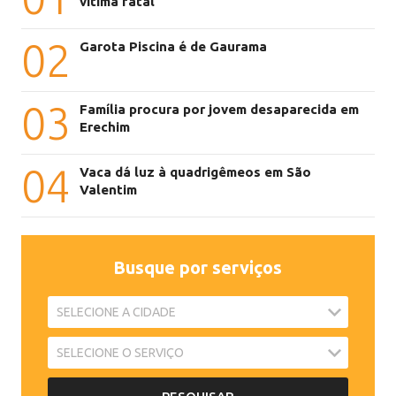
vítima fatal
02
Garota Piscina é de Gaurama
03
Família procura por jovem desaparecida em
Erechim
04
Vaca dá luz à quadrigêmeos em São
Valentim
Busque por serviços