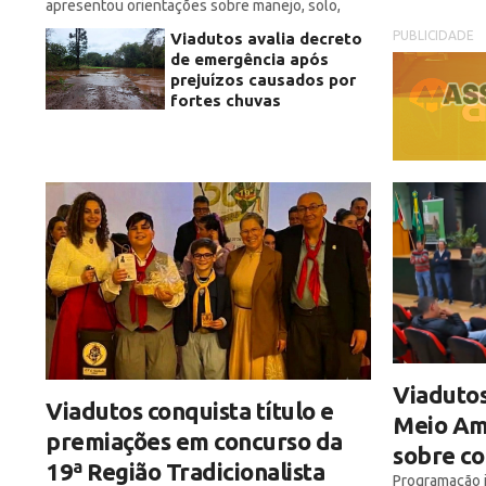
apresentou orientações sobre manejo, solo,
irrigação e tecnologias voltadas à produção de
PUBLICIDADE
Viadutos avalia decreto
frutas e hortaliças
de emergência após
prejuízos causados por
fortes chuvas
Viaduto
Viadutos conquista título e
Meio Am
premiações em concurso da
sobre co
19ª Região Tradicionalista
Programação i