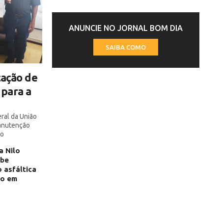
ANUNCIE NO JORNAL BOM DIA
SAIBA COMO
cação de
para a
ral da União
manutenção
ão
a Nilo
ebe
 asfáltica
do em