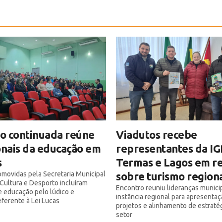
Viadutos recebe
o continuada reúne
representantes da IG
onais da educação em
Termas e Lagos em r
s
sobre turismo region
omovidas pela Secretaria Municipal
Cultura e Desporto incluíram
Encontro reuniu lideranças municip
e educação pelo lúdico e
instância regional para apresenta
eferente à Lei Lucas
projetos e alinhamento de estratég
setor