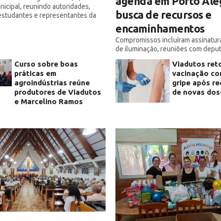
agenda em Porto Ale
nicipal, reunindo autoridades,
busca de recursos e
 estudantes e representantes da
encaminhamentos
Compromissos incluíram assinatura
de iluminação, reuniões com depu
estaduais e acompanhamento de 
Curso sobre boas
Viadutos re
administrativas
práticas em
vacinação co
agroindústrias reúne
gripe após r
produtores de Viadutos
de novas dos
e Marcelino Ramos