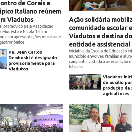
ntro de Corais e
ípico Italiano reúnem
Ação solidária mobili
em Viadutos
comunidade escolar 
al promovido pela Associação
a Modesto e Nicola Taliani
Viadutos e destina d
tou com apresentações musicais e
gastronômica
entidade assistencial
Iniciativa da Escola de Educação In
Pe. Jean Carlos
município envolveu famílias e alu
Demboski é designado
campanha voltada à arrecadação d
provisoriamente para
básicos
Viadutos
Viadutos inic
de auxílio pa
produção de 
agricultores