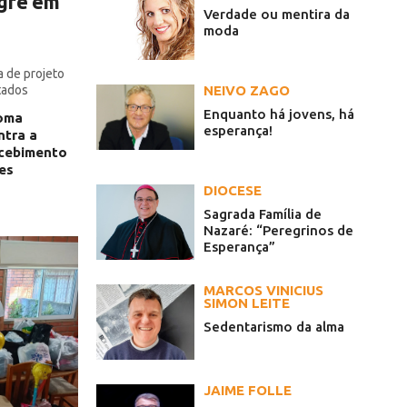
gre em
Verdade ou mentira da
moda
 de projeto
tados
NEIVO ZAGO
demandas
Enquanto há jovens, há
toma
esperança!
ntra a
ecebimento
es
DIOCESE
Sagrada Família de
Nazaré: “Peregrinos de
Esperança”
MARCOS VINICIUS
SIMON LEITE
Sedentarismo da alma
JAIME FOLLE