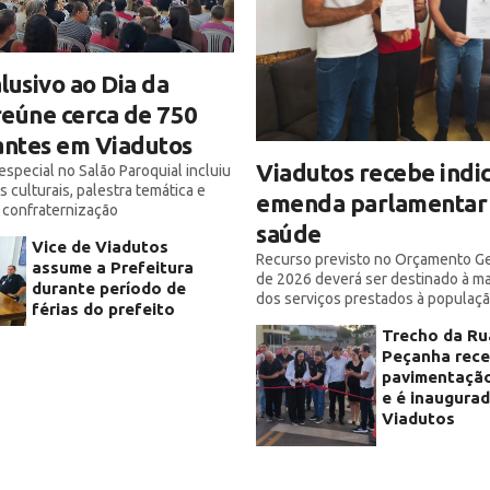
lusivo ao Dia da
eúne cerca de 750
antes em Viadutos
Viadutos recebe indi
special no Salão Paroquial incluiu
 culturais, palestra temática e
emenda parlamentar 
confraternização
saúde
Vice de Viadutos
Recurso previsto no Orçamento Ge
assume a Prefeitura
de 2026 deverá ser destinado à 
durante período de
dos serviços prestados à populaç
férias do prefeito
Trecho da Ru
Peçanha rec
pavimentação
e é inaugura
Viadutos