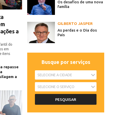
Os desafios de uma nova
família
za
em
GILBERTO JASPER
oações a
As perdas e o Dia dos
Pais
fantil do
nos em
e itens
Busque por serviços
ia repasse
ra
silagem a