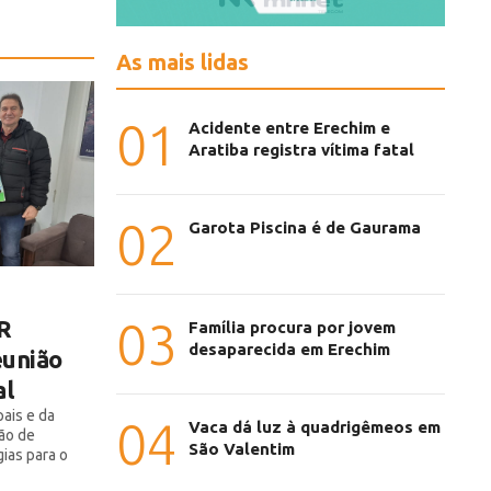
As mais lidas
01
Acidente entre Erechim e
Aratiba registra vítima fatal
02
Garota Piscina é de Gaurama
03
R
Família procura por jovem
desaparecida em Erechim
eunião
al
ais e da
04
Vaca dá luz à quadrigêmeos em
ção de
São Valentim
ias para o