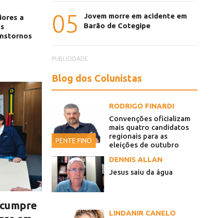
05
Jovem morre em acidente em
iores a
Barão de Cotegipe
os
nstornos
PUBLICIDADE
Blog dos Colunistas
RODRIGO FINARDI
Convenções oficializam
mais quatro candidatos
regionais para as
PENTE FINO
eleições de outubro
DENNIS ALLAN
Jesus saiu da água
s cumpre
LINDANIR CANELO