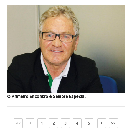
O Primeiro Encontro é Sempre Especial
<<
1
2
3
4
5
>>