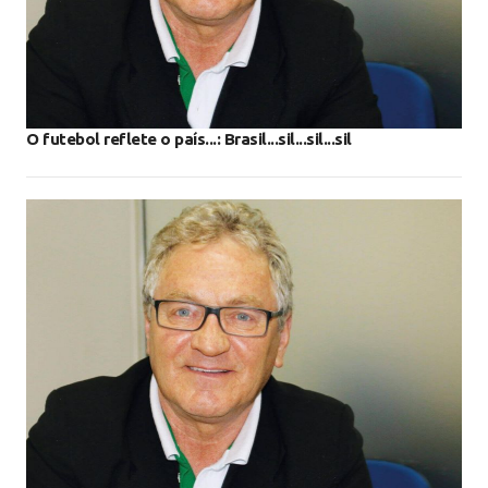
O futebol reflete o país...: Brasil...sil...sil...sil