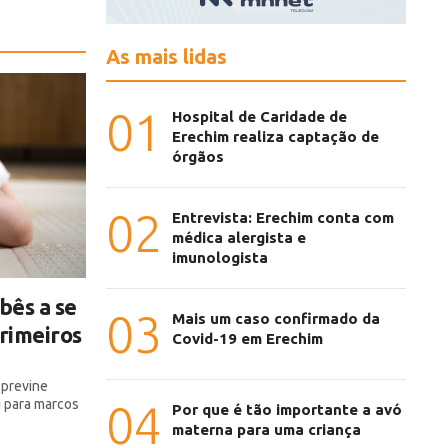
As mais lidas
01
Hospital de Caridade de
Erechim realiza captação de
órgãos
02
Entrevista: Erechim conta com
médica alergista e
imunologista
bês a se
03
Mais um caso confirmado da
rimeiros
Covid-19 em Erechim
 previne
i para marcos
04
Por que é tão importante a avó
materna para uma criança