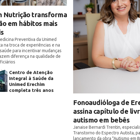
 Nutrição transforma
ão em hábitos mais
is
 Medicina Preventiva da Unimed
a na troca de experiências e na
saúde para incentivar mudanças
azem diferença na qualidade de
iciários
Centro de Atenção
Integral à Saúde da
Unimed Erechim
completa três anos
Fonoaudióloga de Er
assina capítulo de liv
autismo em bebês
Janaise Bernardi Trentin, especial
Transtorno do Espectro Autista, pa
lançamento da obra "Autismo em B