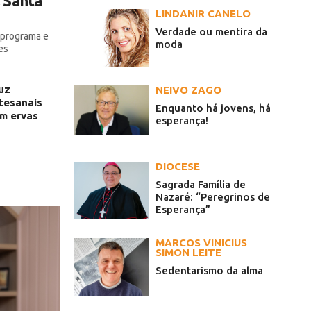
 Santa
LINDANIR CANELO
Verdade ou mentira da
o programa e
moda
es
uz
NEIVO ZAGO
tesanais
Enquanto há jovens, há
om ervas
esperança!
DIOCESE
Sagrada Família de
Nazaré: “Peregrinos de
Esperança”
MARCOS VINICIUS
SIMON LEITE
Sedentarismo da alma