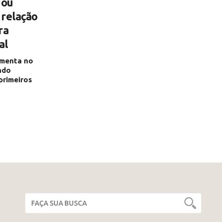
 ou
 relação
ra
al
umenta no
ndo
primeiros