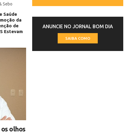
 & Sebo
 e Saúde
omoção da
enção de
ANUNCIE NO JORNAL BOM DIA
BS Estevam
SAIBA COMO
 os olhos