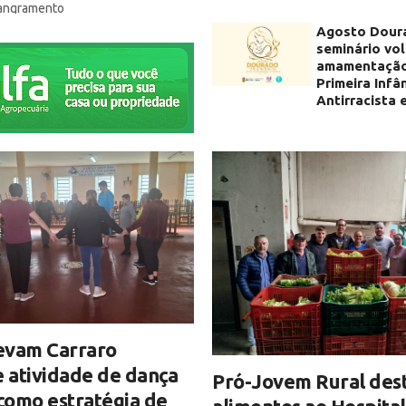
sangramento
Agosto Dour
seminário vo
amamentação
Primeira Infâ
Antirracista 
evam Carraro
 atividade de dança
Pró-Jovem Rural des
 como estratégia de