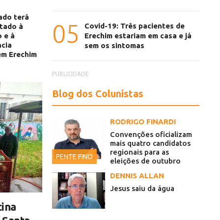
ado terá
05
Covid-19: Três pacientes de
ltado à
Erechim estariam em casa e já
 e à
ncia
sem os sintomas
em Erechim
PUBLICIDADE
Blog dos Colunistas
RODRIGO FINARDI
Convenções oficializam
mais quatro candidatos
regionais para as
PENTE FINO
eleições de outubro
DENNIS ALLAN
Jesus saiu da água
tina