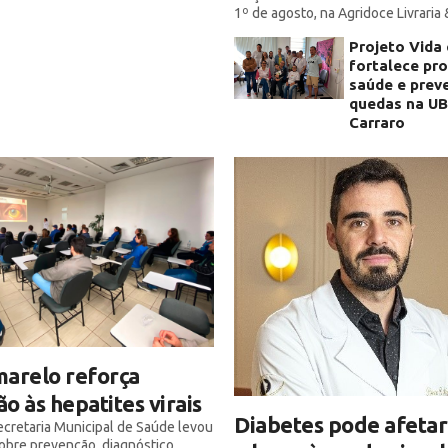
1º de agosto, na Agridoce Livraria
Projeto Vida
fortalece pr
saúde e prev
quedas na U
Carraro
arelo reforça
o às hepatites virais
Diabetes pode afetar
Secretaria Municipal de Saúde levou
obre prevenção, diagnóstico