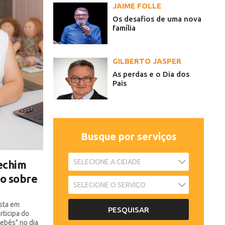
JAIME FOLLE
Os desafios de uma nova
família
GILBERTO JASPER
As perdas e o Dia dos
Pais
Busque por serviços
echim
ro sobre
ista em
rticipa do
ebês" no dia