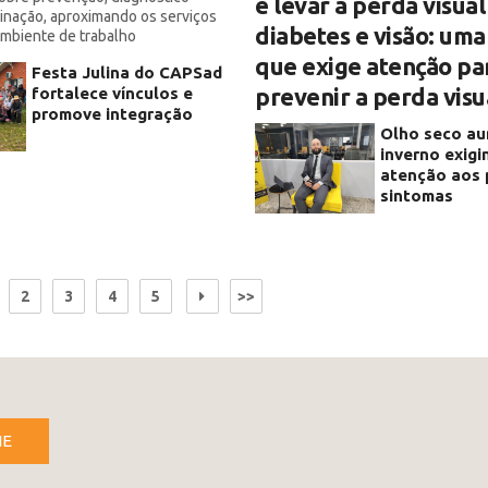
e levar à perda visual
inação, aproximando os serviços
diabetes e visão: uma
mbiente de trabalho
que exige atenção pa
Festa Julina do CAPSad
prevenir a perda visu
fortalece vínculos e
promove integração
Olho seco a
inverno exigi
atenção aos 
sintomas
2
3
4
5
>>
NE