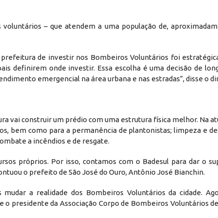
s voluntários – que atendem a uma população de, aproximadame
 prefeitura de investir nos Bombeiros Voluntários foi estratégic
pais definirem onde investir. Essa escolha é uma decisão de lon
endimento emergencial na área urbana e nas estradas”, disse o di
ra vai construir um prédio com uma estrutura física melhor. Na at
tos, bem como para a permanência de plantonistas; limpeza e de
combate a incêndios e de resgate.
rsos próprios. Por isso, contamos com o Badesul para dar o su
ontuou o prefeito de São José do Ouro, Antônio José Bianchin.
 mudar a realidade dos Bombeiros Voluntários da cidade. Ag
se o presidente da Associação Corpo de Bombeiros Voluntários de