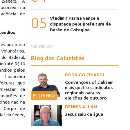
(Sedec). A
 ocorreu na
 agência de
05
Vladimir Farina vence a
disputada pela prefeitura de
Barão de Cotegipe
cêndios
hões por meio
PUBLICIDADE
Voluntários.
Blog dos Colunistas
 do Badesul,
ina até R$ 10
êndios pelos
RODRIGO FINARDI
 financeira
Convenções oficializam
eituras que
mais quatro candidatos
m-estar da
regionais para as
PENTE FINO
ondições de
eleições de outubro
 onde não há
DENNIS ALLAN
o Corpo de
Jesus saiu da água
lar da Sedec,