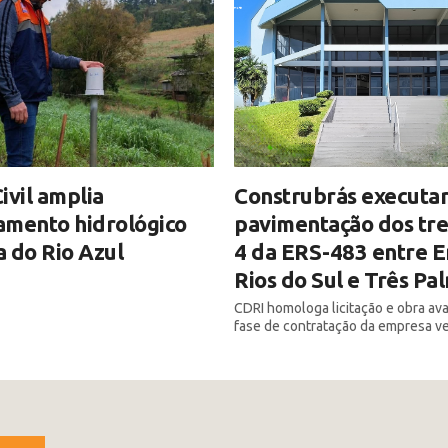
ivil amplia
Construbrás executar
amento hidrológico
pavimentação dos tre
 do Rio Azul
4 da ERS-483 entre E
Rios do Sul e Três Pa
CDRI homologa licitação e obra av
fase de contratação da empresa v