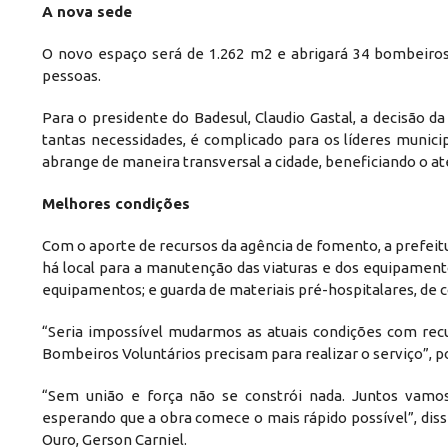
A nova sede
O novo espaço será de 1.262 m2 e abrigará 34 bombeiro
pessoas.
Para o presidente do Badesul, Claudio Gastal, a decisão da
tantas necessidades, é complicado para os líderes munici
abrange de maneira transversal a cidade, beneficiando o at
Melhores condições
Com o aporte de recursos da agência de fomento, a prefeitu
há local para a manutenção das viaturas e dos equipamen
equipamentos; e guarda de materiais pré-hospitalares, de 
“Seria impossível mudarmos as atuais condições com recu
Bombeiros Voluntários precisam para realizar o serviço”, p
“Sem união e força não se constrói nada. Juntos vamos
esperando que a obra comece o mais rápido possível”, dis
Ouro, Gerson Carniel.