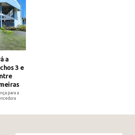
á a
chos 3 e
ntre
lmeiras
ança para a
encedora