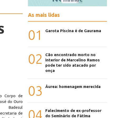
As mais lidas
s
01
Garota Piscina é de Gaurama
02
Cão encontrado morto no
interior de Marcelino Ramos
pode ter sido atacado por
onça
03
Áurea: homenagem merecida
do Corpo de
José do Ouro
 Badesul
04
Falecimento de ex-professor
ecretaria de
do Seminário de Fátima