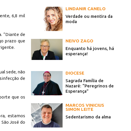
LINDANIR CANELO
nte, 6,8 mil
Verdade ou mentira da
moda
a. “Diante de
NEIVO ZAGO
go prazo que
rigente.
Enquanto há jovens, há
esperança!
ual sede, não
DIOCESE
sinfecção de
Sagrada Família de
Nazaré: “Peregrinos de
Esperança”
porte que os
MARCOS VINICIUS
SIMON LEITE
ora, estamos
Sedentarismo da alma
 São José do