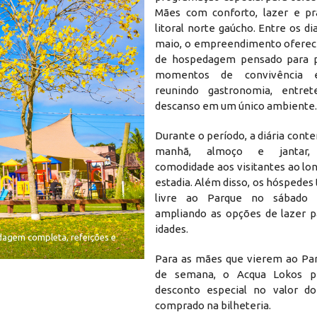
Mães com conforto, lazer e pr
litoral norte gaúcho. Entre os di
maio, o empreendimento oferec
de hospedagem pensado para p
momentos de convivência e
reunindo gastronomia, entre
descanso em um único ambiente.
Durante o período, a diária cont
manhã, almoço e jantar, 
comodidade aos visitantes ao lo
estadia. Além disso, os hóspedes
livre ao Parque no sábado 
ampliando as opções de lazer p
idades.
dagem completa, refeições e
Para as mães que vierem ao Par
de semana, o Acqua Lokos p
desconto especial no valor do
comprado na bilheteria.