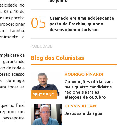
de junho
aticidade no
as 08 e 10 de
05
e um pacote
Gramado era uma adolescente
perto de Erechim, quando
roporcionar
desenvolveu o turismo
m família,
tenimento e
PUBLICIDADE
empla café da
Blog dos Colunistas
garantindo
ngo de toda a
 terão acesso
RODRIGO FINARDI
e domingo,
Convenções oficializam
ara todas as
mais quatro candidatos
regionais para as
PENTE FINO
eleições de outubro
que no final
DENNIS ALLAN
reparou um
Jesus saiu da água
 passaporte