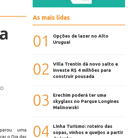
As mais lidas
a
01
Opções de lazer no Alto
Uruguai
02
Villa Trentin dá novo salto e
investe R$ 4 milhões para
construir pousada
to
03
Erechim poderá ter uma
skyglass no Parque Longines
Malinowski
04
Linha Turismo: roteiro das
parou uma
sopas, vinhos e queijos a partir
rar o Dia das