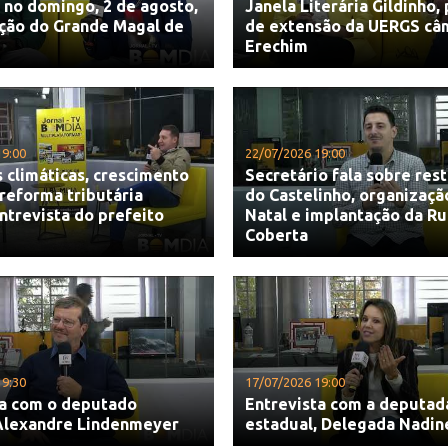
no domingo, 2 de agosto,
Janela Literária Gildinho,
ação do Grande Magal de
de extensão da UERGS câ
Erechim
19:00
22/07/2026 19:00
climáticas, crescimento
Secretário fala sobre res
reforma tributária
do Castelinho, organizaçã
trevista do prefeito
Natal e implantação da R
Coberta
19:30
17/07/2026 19:00
ta com o deputado
Entrevista com a deputad
 Alexandre Lindenmeyer
estadual, Delegada Nadin