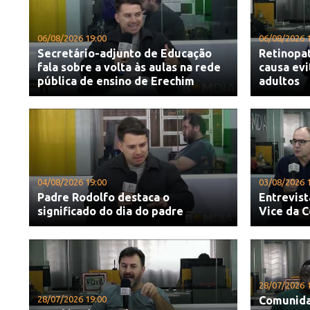
06/08/2026 19:00
06/08/2026 
Secretário-adjunto de Educação
Retinopat
fala sobre a volta às aulas na rede
causa evi
pública de ensino de Erechim
adultos
04/08/2026 19:00
03/08/2026 
Padre Rodolfo destaca o
Entrevist
significado do dia do padre
Vice da 
28/07/2026 
28/07/2026 19:00
Comunida