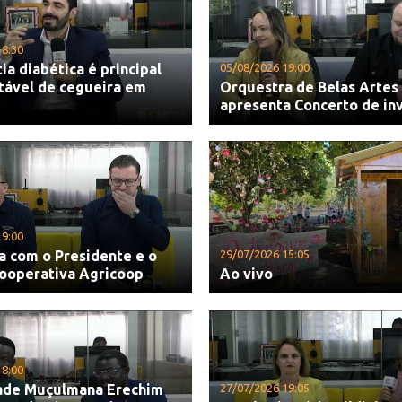
18:30
ia diabética é principal
05/08/2026 19:00
tável de cegueira em
Orquestra de Belas Artes
apresenta Concerto de in
19:00
a com o Presidente e o
29/07/2026 15:05
Cooperativa Agricoop
Ao vivo
18:00
de Muçulmana Erechim
27/07/2026 19:05