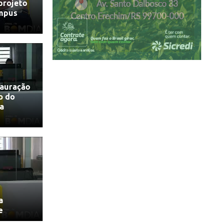
 projeto
mpus
tauração
o do
ua
a
e