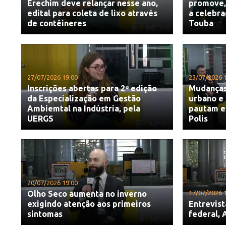
Erechim deve relançar nesse ano,
promove, 
edital para coleta de lixo através
a celebr
de contêineres
Touba
27/07/2026 19:00
23/07/2026 
Inscrições abertas para 2ª edição
Mudanças 
da Especialização em Gestão
urbano e 
Ambiemtal na Indústria, pela
pautam en
UERGS
Polis
20/07/2026 19:00
Olho Seco aumenta no inverno
17/07/2026 
exigindo atenção aos primeiros
Entrevis
sintomas
federal,