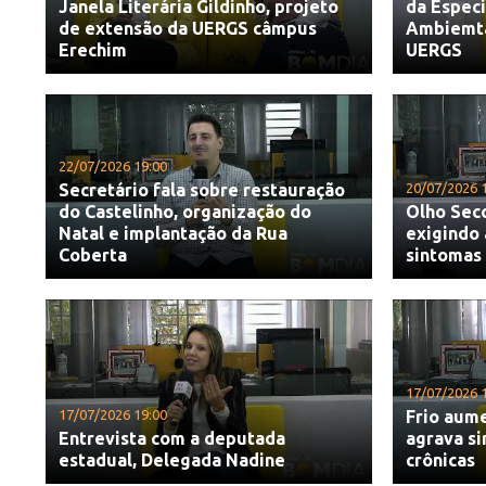
Janela Literária Gildinho, projeto
da Espec
de extensão da UERGS câmpus
Ambiemtal
Erechim
UERGS
22/07/2026 19:00
Secretário fala sobre restauração
20/07/2026 
do Castelinho, organização do
Olho Sec
Natal e implantação da Rua
exigindo 
Coberta
sintomas
17/07/2026 
17/07/2026 19:00
Frio aume
Entrevista com a deputada
agrava s
estadual, Delegada Nadine
crônicas