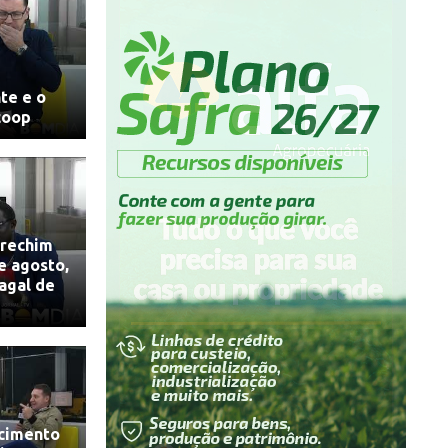
te e o
coop
rechim
e agosto,
agal de
scimento