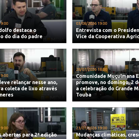
19:00
03/08/2026 19:00
dolfo destaca o
Entrevista com o Presiden
do do dia do padre
Vice da Cooperativa Agri
28/07/2026 18:00
19:00
Comunidade Muçulmana E
eve relançar nesse ano,
promove, no domingo, 2 d
ra coleta de lixo através
a celebração do Grande M
ineres
Touba
19:00
23/07/2026 19:00
s abertas para 2ª edição
Mudanças climáticas, cre