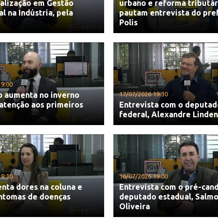
ialização em Gestão
urbano e reforma tributár
 na Indústria, pela
pautam entrevista do pre
Polis
19:00
o aumenta no inverno
17/07/2026 19:30
atenção aos primeiros
Entrevista com o deputad
federal, Alexandre Linde
18:30
16/07/2026 19:00
nta dores na coluna e
Entrevista com o pré-cand
intomas de doenças
deputado estadual, Salmo
Oliveira