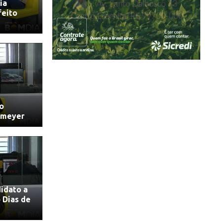
ia
feito
o
nmeyer
idato a
 Dias de