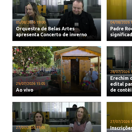
05/08/2026 19:00
04/08/2026 
Orquestra de Belas Artes
Padre Ro
apresenta Concerto de inverno
significa
28/07/2026 
Erechim d
29/07/2026 15:05
edital pa
Ao vivo
de contê
27/07/2026 
27/07/2026 19:05
Inscriçõe