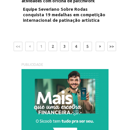
atividades com oficina de patchwork
Equipe Severiano Sobre Rodas
conquista 19 medalhas em competição
internacional de patinação artística
<<
1
2
3
4
5
>>
PUBLICIDADE