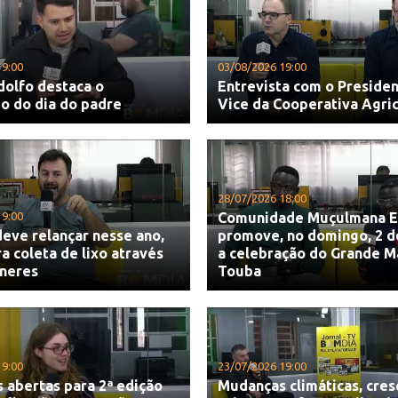
19:00
03/08/2026 19:00
dolfo destaca o
Entrevista com o Presiden
do do dia do padre
Vice da Cooperativa Agri
28/07/2026 18:00
19:00
Comunidade Muçulmana E
eve relançar nesse ano,
promove, no domingo, 2 d
ra coleta de lixo através
a celebração do Grande M
ineres
Touba
19:00
23/07/2026 19:00
s abertas para 2ª edição
Mudanças climáticas, cre