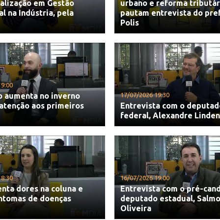
ialização em Gestão
urbano e reforma tributár
 na Indústria, pela
pautam entrevista do pre
Polis
19:00
o aumenta no inverno
17/07/2026 19:30
atenção aos primeiros
Entrevista com o deputad
federal, Alexandre Linde
18:30
16/07/2026 19:00
nta dores na coluna e
Entrevista com o pré-cand
intomas de doenças
deputado estadual, Salmo
Oliveira