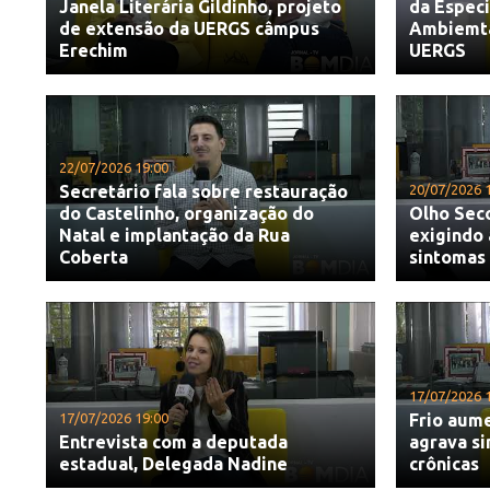
Janela Literária Gildinho, projeto
da Espec
de extensão da UERGS câmpus
Ambiemtal
Erechim
UERGS
22/07/2026 19:00
Secretário fala sobre restauração
20/07/2026 
do Castelinho, organização do
Olho Sec
Natal e implantação da Rua
exigindo 
Coberta
sintomas
17/07/2026 
17/07/2026 19:00
Frio aume
Entrevista com a deputada
agrava s
estadual, Delegada Nadine
crônicas