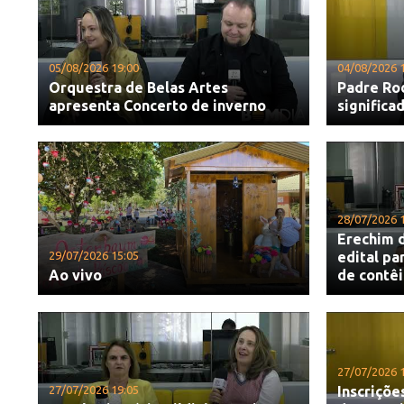
05/08/2026 19:00
04/08/2026 
Orquestra de Belas Artes
Padre Ro
apresenta Concerto de inverno
significa
28/07/2026 
Erechim d
29/07/2026 15:05
edital pa
Ao vivo
de contê
27/07/2026 
27/07/2026 19:05
Inscriçõe