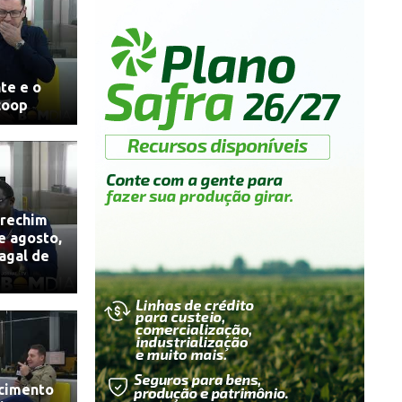
te e o
coop
rechim
e agosto,
agal de
scimento