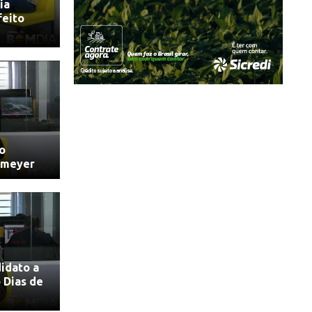
ia
feito
o
nmeyer
idato a
 Dias de