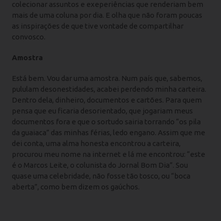
colecionar assuntos e exeperiências que renderiam bem
mais de uma coluna por dia. E olha que não foram poucas
as inspirações de que tive vontade de compartilhar
convosco.
Amostra
Está bem. Vou dar uma amostra. Num país que, sabemos,
pululam desonestidades, acabei perdendo minha carteira.
Dentro dela, dinheiro, documentos e cartões. Para quem
pensa que eu ficaria desorientado, que jogariam meus
documentos fora e que o sortudo sairia torrando “os pila
da guaiaca” das minhas férias, ledo engano. Assim que me
dei conta, uma alma honesta encontrou a carteira,
procurou meu nome na internet e lá me encontrou: “este
é o Marcos Leite, o colunista do Jornal Bom Dia”. Sou
quase uma celebridade, não fosse tão tosco, ou “boca
aberta”, como bem dizem os gaúchos.