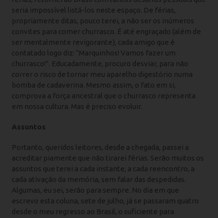
seria impossível listá-los neste espaço. De férias,
propriamente ditas, pouco terei, a não ser os inúmeros
convites para comer churrasco. É até engraçado (além de
ser mentalmente revigorante), cada amigo que é
contatado logo diz: “Marquinhos! Vamos fazer um
churrasco!”. Educadamente, procuro desviar, para não
correr o risco de tornar meu aparelho digestório numa
bomba de cadaverina. Mesmo assim, o fato em si,
comprova a força ancestral que o churrasco representa
em nossa cultura. Mas é preciso evoluir.
Assuntos
Portanto, queridos leitores, desde a chegada, passei a
acreditar piamente que não tirarei férias. Serão muitos os
assuntos que terei a cada instante, a cada reencontro, a
cada ativação da memória, sem falar das despedidas.
Algumas, eu sei, serão para sempre. No dia em que
escrevo esta coluna, sete de julho, já se passaram quatro
desde o meu regresso ao Brasil, o suficiente para