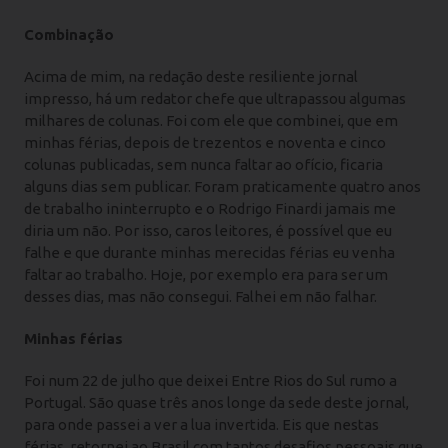
Combinação
Acima de mim, na redação deste resiliente jornal
impresso, há um redator chefe que ultrapassou algumas
milhares de colunas. Foi com ele que combinei, que em
minhas férias, depois de trezentos e noventa e cinco
colunas publicadas, sem nunca faltar ao ofício, ficaria
alguns dias sem publicar. Foram praticamente quatro anos
de trabalho ininterrupto e o Rodrigo Finardi jamais me
diria um não. Por isso, caros leitores, é possível que eu
falhe e que durante minhas merecidas férias eu venha
faltar ao trabalho. Hoje, por exemplo era para ser um
desses dias, mas não consegui. Falhei em não falhar.
Minhas férias
Foi num 22 de julho que deixei Entre Rios do Sul rumo a
Portugal. São quase três anos longe da sede deste jornal,
para onde passei a ver a lua invertida. Eis que nestas
férias, retornei ao Brasil com tantos desafios pessoais que