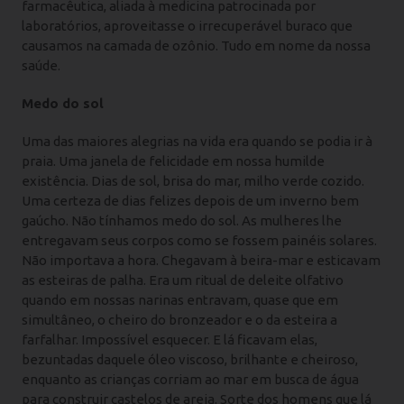
farmacêutica, aliada à medicina patrocinada por
laboratórios, aproveitasse o irrecuperável buraco que
causamos na camada de ozônio. Tudo em nome da nossa
saúde.
Medo do sol
Uma das maiores alegrias na vida era quando se podia ir à
praia. Uma janela de felicidade em nossa humilde
existência. Dias de sol, brisa do mar, milho verde cozido.
Uma certeza de dias felizes depois de um inverno bem
gaúcho. Não tínhamos medo do sol. As mulheres lhe
entregavam seus corpos como se fossem painéis solares.
Não importava a hora. Chegavam à beira-mar e esticavam
as esteiras de palha. Era um ritual de deleite olfativo
quando em nossas narinas entravam, quase que em
simultâneo, o cheiro do bronzeador e o da esteira a
farfalhar. Impossível esquecer. E lá ficavam elas,
bezuntadas daquele óleo viscoso, brilhante e cheiroso,
enquanto as crianças corriam ao mar em busca de água
para construir castelos de areia. Sorte dos homens que lá