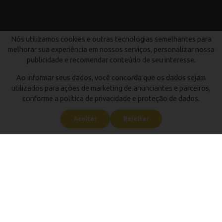
Nós utilizamos cookies e outras tecnologias semelhantes para
melhorar sua experiência em nossos serviços, personalizar nossa
publicidade e recomendar conteúdo de seu interesse.
Ao informar seus dados, você concorda que os dados sejam
utilizados para ações de marketing de anunciantes e parceiros,
conforme a política de privacidade e proteção de dados.
Aceitar
Rejeitar