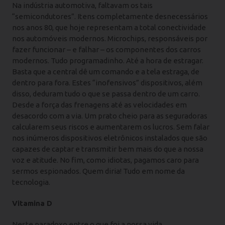
Na indústria automotiva, faltavam os tais
“semicondutores”. Itens completamente desnecessários
nos anos 80, que hoje representam a total conectividade
nos automóveis modernos. Microchips, responsáveis por
fazer funcionar – e falhar – os componentes dos carros
modernos. Tudo programadinho. Até a hora de estragar.
Basta que a central dê um comando e a tela estraga, de
dentro para fora. Estes “inofensivos” dispositivos, além
disso, deduram tudo o que se passa dentro de um carro.
Desde a força das frenagens até as velocidades em
desacordo com a via. Um prato cheio para as seguradoras
calcularem seus riscos e aumentarem os lucros. Sem falar
nos inúmeros dispositivos eletrônicos instalados que são
capazes de captar e transmitir bem mais do que a nossa
voz e atitude. No fim, como idiotas, pagamos caro para
sermos espionados. Quem diria! Tudo em nome da
tecnologia.
Vitamina D
Neste paradoxo entre o que foi a nossa vida