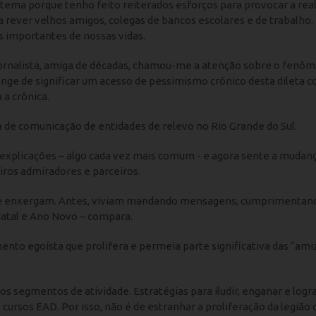
 tema porque tenho feito reiterados esforços para provocar a rea
 rever velhos amigos, colegas de bancos escolares e de trabalho.
 importantes de nossas vidas.
ornalista, amiga de décadas, chamou-me a atenção sobre o fenô
onge de significar um acesso de pessimismo crônico desta dileta c
 a crônica.
a de comunicação de entidades de relevo no Rio Grande do Sul.
xplicações – algo cada vez mais comum - e agora sente a mudan
os admiradores e parceiros.
o me enxergam. Antes, viviam mandando mensagens, cumprimentan
Natal e Ano Novo – compara.
nto egoísta que prolifera e permeia parte significativa das “ami
 segmentos de atividade. Estratégias para iludir, enganar e logr
ursos EAD. Por isso, não é de estranhar a proliferação da legião 