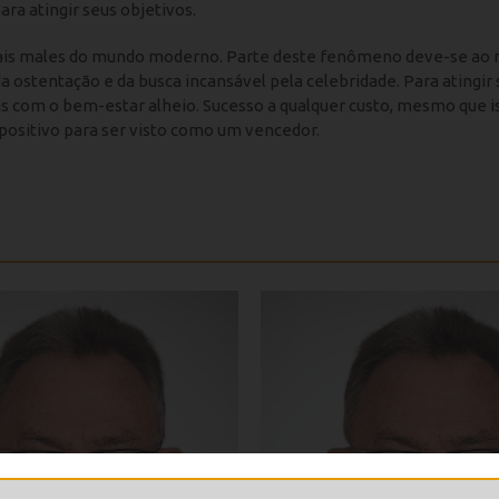
ra atingir seus objetivos.
cipais males do mundo moderno. Parte deste fenômeno deve-se ao
a ostentação e da busca incansável pela celebridade. Para atingir
 com o bem-estar alheio. Sucesso a qualquer custo, mesmo que i
mpositivo para ser visto como um vencedor.