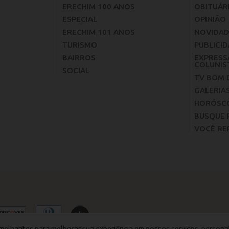
ERECHIM 100 ANOS
OBITUÁR
ESPECIAL
OPINIÃO
ERECHIM 101 ANOS
NOVIDAD
TURISMO
PUBLICID
BAIRROS
EXPRESS
COLUNIS
SOCIAL
TV BOM 
GALERIA
HORÓSC
BUSQUE 
VOCÊ RE
melhantes para melhorar sua experiência em nossos serviços, persona