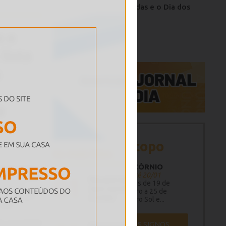
As perdas e o Dia dos
Pais
PUBLICIDADE
Horóscopo
CAPRICÓRNIO
22/12 até 20/01
Previsões de 19 de
dezembro a 25 de
dezembro Sol e...
VER TODOS OS SIGNOS