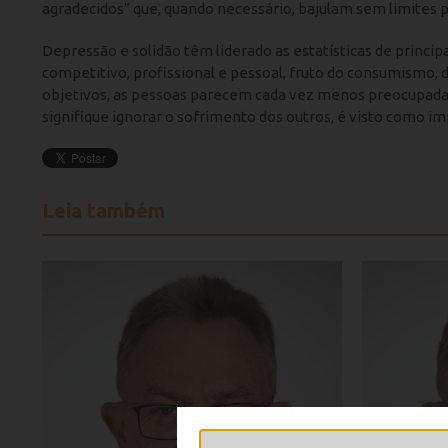
agradecidos” que, quando necessário, bajulam sem limites pa
Depressão e solidão têm liderado as estatísticas de prin
competitivo, profissional e pessoal, fruto do consumismo, d
objetivos, as pessoas parecem cada vez menos preocupadas
signifique ignorar o sofrimento dos outros, é visto como i
Leia também