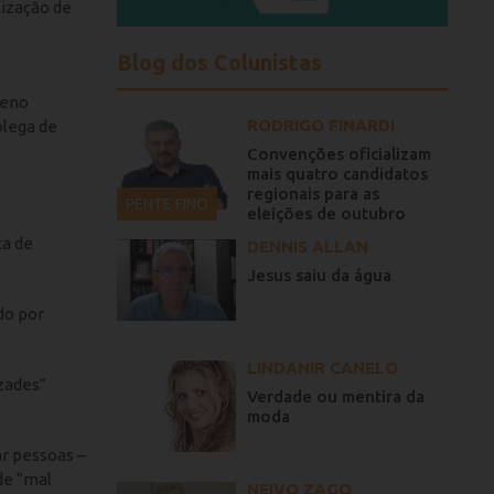
lização de
Blog dos Colunistas
meno
RODRIGO FINARDI
olega de
Convenções oficializam
mais quatro candidatos
regionais para as
PENTE FINO
eleições de outubro
ça de
DENNIS ALLAN
Jesus saiu da água
do por
LINDANIR CANELO
zades”
Verdade ou mentira da
moda
ar pessoas –
de “mal
NEIVO ZAGO