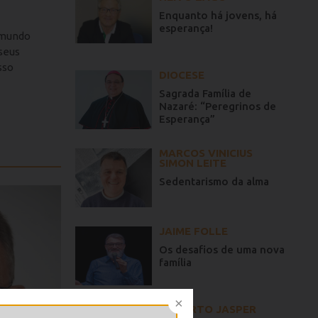
Enquanto há jovens, há
esperança!
 mundo
 seus
sso
DIOCESE
Sagrada Família de
Nazaré: “Peregrinos de
Esperança”
MARCOS VINICIUS
SIMON LEITE
Sedentarismo da alma
JAIME FOLLE
Os desafios de uma nova
família
GILBERTO JASPER