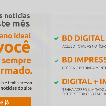
endemos nada
A viagem da vida