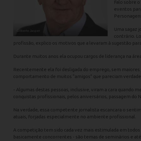
Falo sobre o
eventos para
Personagens
Uma sagaz j
Gilberto Jasper
contrário. L
profissão, explico os motivos que a levaram à sugestão para
Durante muitos anos ela ocupou cargos de liderança na áre
Recentemente ela foi desligada do emprego, sem maiores e
comportamento de muitos “amigos” que pareciam verdadeir
- Algumas destas pessoas, inclusive, viram a cara quand
conquistas profissionais, pelos aniversários, passagem do 
Na verdade, essa competente jornalista escancara o sentime
atuais, forjadas especialmente no ambiente profissional.
A competição tem sido cada vez mais estimulada em todos os
basicamente concorrentes - são temas de seminários e até c