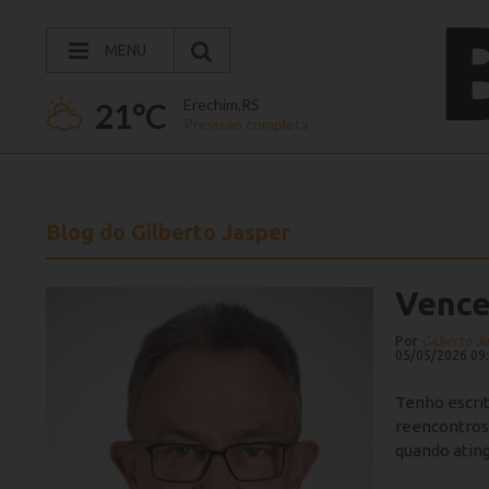
MENU
Erechim,RS
21°C
Previsão completa
Blog do Gilberto Jasper
Vence
Por
Gilberto J
05/05/2026 09
Tenho escrit
reencontros.
quando ating