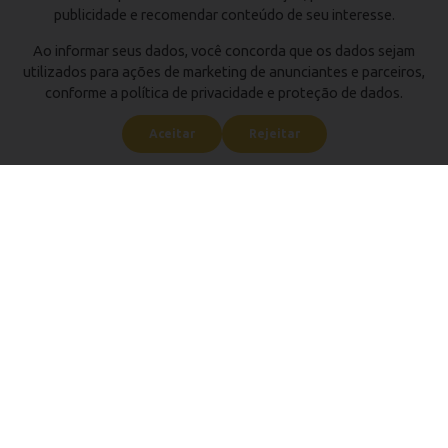
publicidade e recomendar conteúdo de seu interesse.
Ao informar seus dados, você concorda que os dados sejam
utilizados para ações de marketing de anunciantes e parceiros,
conforme a política de privacidade e proteção de dados.
Aceitar
Rejeitar