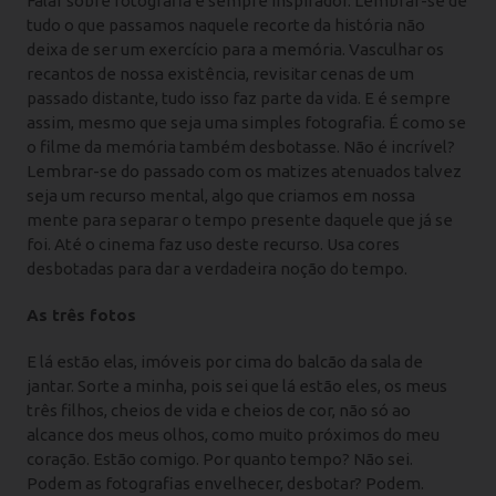
Falar sobre fotografia é sempre inspirador. Lembrar-se de
tudo o que passamos naquele recorte da história não
deixa de ser um exercício para a memória. Vasculhar os
recantos de nossa existência, revisitar cenas de um
passado distante, tudo isso faz parte da vida. E é sempre
assim, mesmo que seja uma simples fotografia. É como se
o filme da memória também desbotasse. Não é incrível?
Lembrar-se do passado com os matizes atenuados talvez
seja um recurso mental, algo que criamos em nossa
mente para separar o tempo presente daquele que já se
foi. Até o cinema faz uso deste recurso. Usa cores
desbotadas para dar a verdadeira noção do tempo.
As três fotos
E lá estão elas, imóveis por cima do balcão da sala de
jantar. Sorte a minha, pois sei que lá estão eles, os meus
três filhos, cheios de vida e cheios de cor, não só ao
alcance dos meus olhos, como muito próximos do meu
coração. Estão comigo. Por quanto tempo? Não sei.
Podem as fotografias envelhecer, desbotar? Podem.