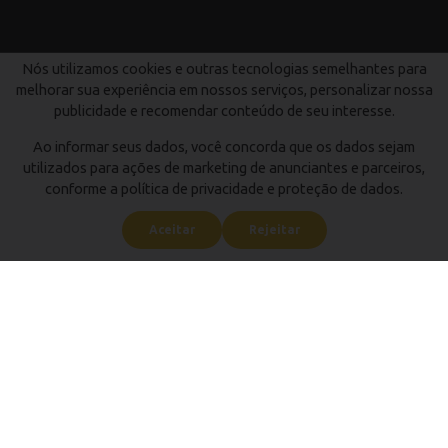
Nós utilizamos cookies e outras tecnologias semelhantes para
melhorar sua experiência em nossos serviços, personalizar nossa
publicidade e recomendar conteúdo de seu interesse.
Ao informar seus dados, você concorda que os dados sejam
utilizados para ações de marketing de anunciantes e parceiros,
conforme a política de privacidade e proteção de dados.
Aceitar
Rejeitar