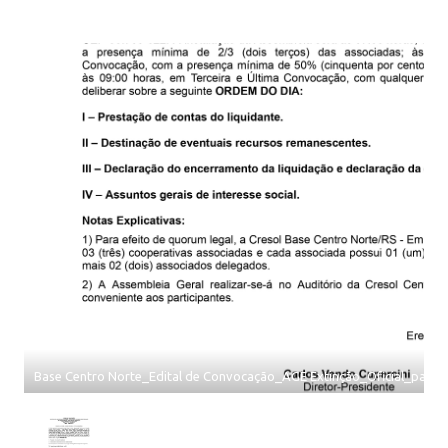
Base Centro Norte_Edital de Convocação_AGE Extinção_Oficial_page-