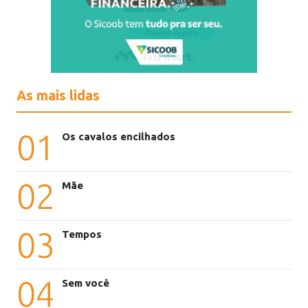
As mais lidas
01
Os cavalos encilhados
02
Mãe
03
Tempos
04
Sem você