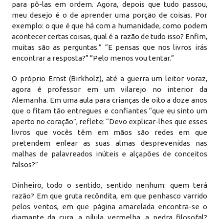
para pô-las em ordem. Agora, depois que tudo passou,
meu desejo é o de aprender uma porção de coisas. Por
exemplo: o que é que há com a humanidade, como podem
acontecer certas coisas, qual é a razão de tudo isso? Enfim,
muitas são as perguntas.” “E pensas que nos livros irás
encontrar a resposta?” “Pelo menos vou tentar.”
O próprio Ernst (Birkholz), até a guerra um leitor voraz,
agora é professor em um vilarejo no interior da
Alemanha. Em uma aula para crianças de oito a doze anos
que o fitam tão entregues e confiantes “que eu sinto um
aperto no coração”, reflete: “Devo explicar-lhes que esses
livros que vocês têm em mãos são redes em que
pretendem enlear as suas almas desprevenidas nas
malhas de palavreados inúteis e alçapões de conceitos
falsos?”
Dinheiro, todo o sentido, sentido nenhum: quem terá
razão? Em que gruta recôndita, em que penhasco varrido
pelos ventos, em que página amarelada encontra-se o
diamante da cura, a pílula vermelha, a pedra filosofal?