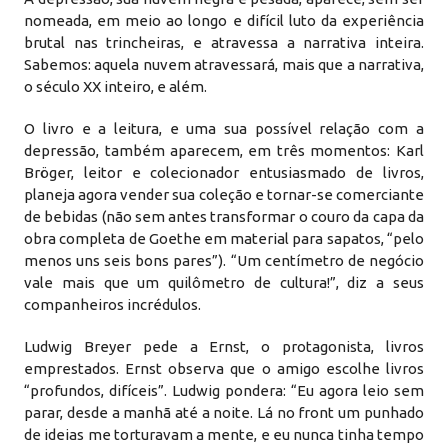
nomeada, em meio ao longo e difícil luto da experiência
brutal nas trincheiras, e atravessa a narrativa inteira.
Sabemos: aquela nuvem atravessará, mais que a narrativa,
o século XX inteiro, e além.
O livro e a leitura, e uma sua possível relação com a
depressão, também aparecem, em três momentos: Karl
Bröger, leitor e colecionador entusiasmado de livros,
planeja agora vender sua coleção e tornar-se comerciante
de bebidas (não sem antes transformar o couro da capa da
obra completa de Goethe em material para sapatos, “pelo
menos uns seis bons pares”). “Um centímetro de negócio
vale mais que um quilômetro de cultura!”, diz a seus
companheiros incrédulos.
Ludwig Breyer pede a Ernst, o protagonista, livros
emprestados. Ernst observa que o amigo escolhe livros
“profundos, difíceis”. Ludwig pondera: “Eu agora leio sem
parar, desde a manhã até a noite. Lá no front um punhado
de ideias me torturavam a mente, e eu nunca tinha tempo