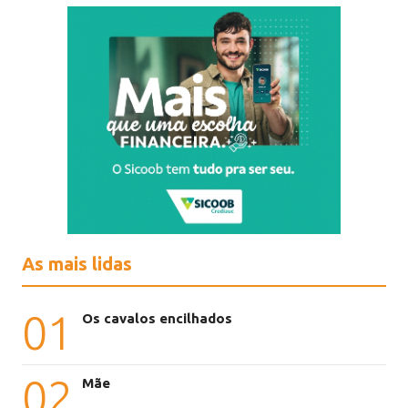
As mais lidas
01
Os cavalos encilhados
02
Mãe