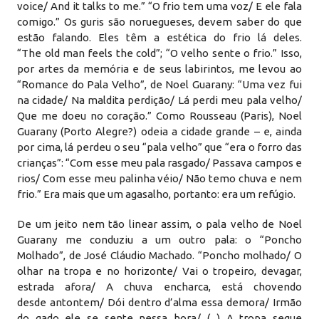
voice/ And it talks to me.” “O frio tem uma voz/ E ele fala
comigo.” Os guris são noruegueses, devem saber do que
estão falando. Eles têm a estética do frio lá deles.
“The old man feels the cold”; “O velho sente o frio.” Isso,
por artes da memória e de seus labirintos, me levou ao
“Romance do Pala Velho”, de Noel Guarany: “Uma vez fui
na cidade/ Na maldita perdição/ Lá perdi meu pala velho/
Que me doeu no coração.” Como Rousseau (Paris), Noel
Guarany (Porto Alegre?) odeia a cidade grande – e, ainda
por cima, lá perdeu o seu “pala velho” que “era o forro das
crianças”: “Com esse meu pala rasgado/ Passava campos e
rios/ Com esse meu palinha véio/ Não temo chuva e nem
frio.” Era mais que um agasalho, portanto: era um refúgio.
​De um jeito nem tão linear assim, o pala velho de Noel
Guarany me conduziu a um outro pala: o “Poncho
Molhado”, de José Cláudio Machado. “Poncho molhado/ O
olhar na tropa e no horizonte/ Vai o tropeiro, devagar,
estrada afora/ A chuva encharca, está chovendo
desde antontem/ Dói dentro d’alma essa demora/ Irmão
do gado ele se sente nessa hora/ (...) A tropa segue