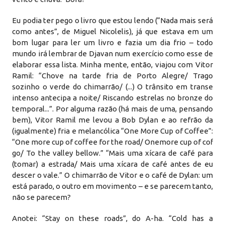
​Eu podia ter pego o livro que estou lendo (“Nada mais será
como antes”, de Miguel Nicolelis), já que estava em um
bom lugar para ler um livro e fazia um dia frio – todo
mundo irá lembrar de Djavan num exercício como esse de
elaborar essa lista. Minha mente, então, viajou com Vitor
Ramil: “Chove na tarde fria de Porto Alegre/ Trago
sozinho o verde do chimarrão/ (...) O trânsito em transe
intenso antecipa a noite/ Riscando estrelas no bronze do
temporal...”. Por alguma razão (há mais de uma, pensando
bem), Vitor Ramil me levou a Bob Dylan e ao refrão da
(igualmente) fria e melancólica “One More Cup of Coffee”:
“One more cup of coffee for the road/ Onemore cup of coffee
go/ To the valley bellow.” “Mais uma xícara de café para
(tomar) a estrada/ Mais uma xícara de café antes de eu
descer o vale.” O chimarrão de Vitor e o café de Dylan: um
está parado, o outro em movimento – e se parecem tanto,
não se parecem?
​Anotei: “Stay on these roads”, do A-ha. “Cold has a