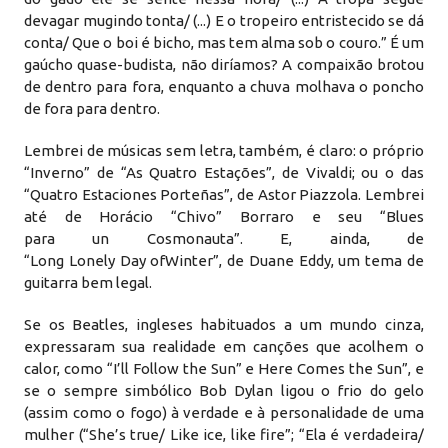
devagar mugindo tonta/ (...) E o tropeiro entristecido se dá
conta/ Que o boi é bicho, mas tem alma sob o couro.” É um
gaúcho quase-budista, não diríamos? A compaixão brotou
de dentro para fora, enquanto a chuva molhava o poncho
de fora para dentro.
Lembrei de músicas sem letra, também, é claro: o próprio
“Inverno” de “As Quatro Estações”, de Vivaldi; ou o das
“Quatro Estaciones Porteñas”, de Astor Piazzola. Lembrei
até de Horácio “Chivo” Borraro e seu “Blues
para un Cosmonauta”. E, ainda, de
“Long Lonely Day ofWinter”, de Duane Eddy, um tema de
guitarra bem legal.
Se os Beatles, ingleses habituados a um mundo cinza,
expressaram sua realidade em canções que acolhem o
calor, como “I’ll Follow the Sun” e Here Comes the Sun”, e
se o sempre simbólico Bob Dylan ligou o frio do gelo
(assim como o fogo) à verdade e à personalidade de uma
mulher (“She’s true/ Like ice, like fire”; “Ela é verdadeira/