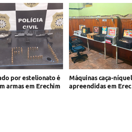
ado por estelionato é
Máquinas caça-níquel
om armas em Erechim
apreendidas em Ere