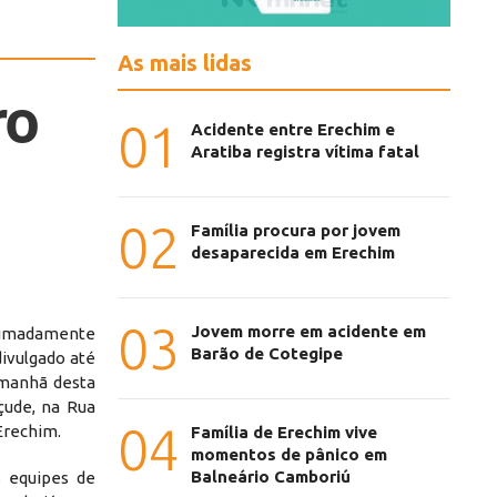
As mais lidas
ro
01
Acidente entre Erechim e
Aratiba registra vítima fatal
02
Família procura por jovem
desaparecida em Erechim
03
Jovem morre em acidente em
ximadamente
Barão de Cotegipe
ivulgado até
manhã desta
açude, na Rua
04
Erechim.
Família de Erechim vive
momentos de pânico em
Balneário Camboriú
s equipes de