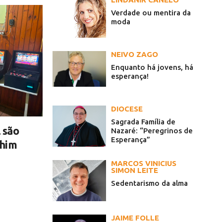
Verdade ou mentira da
moda
NEIVO ZAGO
Enquanto há jovens, há
esperança!
DIOCESE
Sagrada Família de
 são
Nazaré: “Peregrinos de
Esperança”
chim
MARCOS VINICIUS
SIMON LEITE
Sedentarismo da alma
JAIME FOLLE