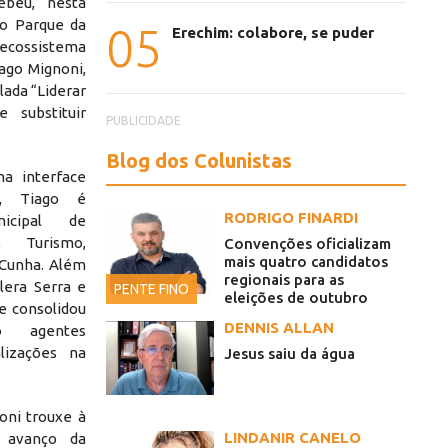
beu, nesta
 do Parque da
05
Erechim: colabore, se puder
 ecossistema
ago Mignoni,
lada “Liderar
 substituir
PUBLICIDADE
Blog dos Colunistas
a interface
o, Tiago é
RODRIGO FINARDI
nicipal de
, Turismo,
Convenções oficializam
mais quatro candidatos
 Cunha. Além
regionais para as
era Serra e
PENTE FINO
eleições de outubro
le consolidou
DENNIS ALLAN
do agentes
lizações na
Jesus saiu da água
oni trouxe à
LINDANIR CANELO
 avanço da