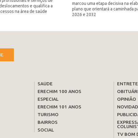
 profissionais e serviços de
marcou uma etapa decisiva na ela
deslocamentos e qualifica a
plano que orientará a caminhada p
ocessos na área de saúde
2026 e 2032
NE
SAÚDE
ENTRET
ERECHIM 100 ANOS
OBITUÁR
ESPECIAL
OPINIÃO
ERECHIM 101 ANOS
NOVIDAD
TURISMO
PUBLICID
BAIRROS
EXPRESS
COLUNIS
SOCIAL
TV BOM 