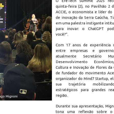
O EreTech Summit 2025 rece
quinta-feira (2), no Pavilhão 2
ACCIE, o economista e líder do
de inovação da Serra Gaúcha, Ti
em uma palestra instigante intitu
para inovar: o ChatGPT pode
você?”.
Com 17 anos de experiência n
entre empresas e govern
atualmente Secretário Mu
Desenvolvimento Econômico
Cultura e Inovação de Flores da
de fundador do movimento Acel
organizador do Mind7 Startup, e
sua trajetória mobilizan
estratégicos para grandes rea
região.
iago Mignoni
Durante sua apresentação, Mign
tona uma reflexão sobre o