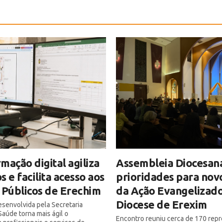
mação digital agiliza
Assembleia Diocesan
s e facilita acesso aos
prioridades para nov
 Públicos de Erechim
da Ação Evangelizado
Diocese de Erexim
senvolvida pela Secretaria
Saúde torna mais ágil o
Encontro reuniu cerca de 170 rep