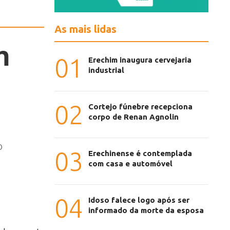
As mais lidas
h
01
Erechim inaugura cervejaria
industrial
02
Cortejo fúnebre recepciona
corpo de Renan Agnolin
o
03
Erechinense é contemplada
com casa e automóvel
04
Idoso falece logo após ser
informado da morte da esposa