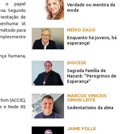
) e o papel
Verdade ou mentira da
moda
ana. Segundo
rientação de
 nenhuma IA
NEIVO ZAGO
 método para
simplesmente
Enquanto há jovens, há
esperança!
ança humana,
DIOCESE
Sagrada Família de
Nazaré: “Peregrinos de
Esperança”
MARCOS VINICIUS
SIMON LEITE
chim (ACCIE),
te e Rede RS
Sedentarismo da alma
JAIME FOLLE