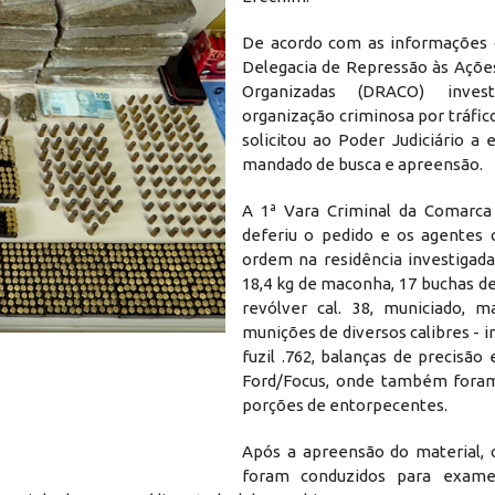
De acordo com as informações d
Delegacia de Repressão às Açõe
Organizadas (DRACO) inves
organização criminosa por tráfic
solicitou ao Poder Judiciário a
mandado de busca e apreensão.
A 1ª Vara Criminal da Comarca
deferiu o pedido e os agentes
ordem na residência investigada
18,4 kg de maconha, 17 buchas d
revólver cal. 38, municiado, m
munições de diversos calibres - i
fuzil .762, balanças de precisão
Ford/Focus, onde também foram
porções de entorpecentes.
Após a apreensão do material, o
foram conduzidos para exame