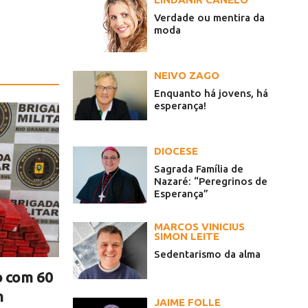
Verdade ou mentira da
moda
NEIVO ZAGO
Enquanto há jovens, há
esperança!
DIOCESE
Sagrada Família de
Nazaré: “Peregrinos de
Esperança”
MARCOS VINICIUS
SIMON LEITE
Sedentarismo da alma
o com 60
m
JAIME FOLLE