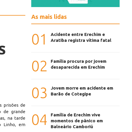
As mais lidas
01
Acidente entre Erechim e
Aratiba registra vítima fatal
s
02
Família procura por jovem
desaparecida em Erechim
03
Jovem morre em acidente em
Barão de Cotegipe
as prisões de
o de grande
04
Família de Erechim vive
as, na tarde
momentos de pânico em
ro Linho, em
Balneário Camboriú