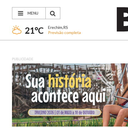
MENU
Erechim,RS
21°C
Previsão completa
PUBLICIDADE