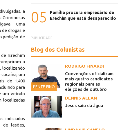
05
ivulgadas, a
Família procura empresário de
s Criminosas
Erechim que está desaparecido
tigava uma
o de drogas e
 expedição de
PUBLICIDADE
Blog dos Colunistas
 de Erechim
 cumpriram a
RODRIGO FINARDI
, localizando
Convenções oficializam
e cocaína, um
mais quatro candidatos
ais de 1.400
regionais para as
PENTE FINO
ncluindo para
eleições de outubro
 e um veículo
DENNIS ALLAN
 localizadas
Jesus saiu da água
s indiciados
 de lesões,
LINDANIR CANELO