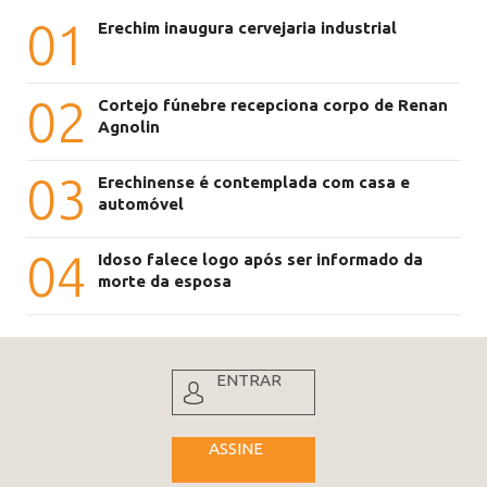
01
Erechim inaugura cervejaria industrial
02
Cortejo fúnebre recepciona corpo de Renan
Agnolin
03
Erechinense é contemplada com casa e
automóvel
04
Idoso falece logo após ser informado da
morte da esposa
ENTRAR
ASSINE