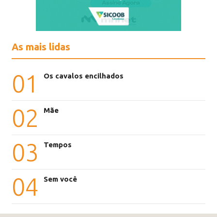
As mais lidas
01
Os cavalos encilhados
02
Mãe
03
Tempos
04
Sem você