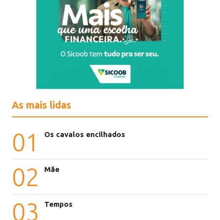
As mais lidas
01
Os cavalos encilhados
02
Mãe
03
Tempos