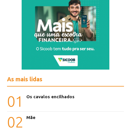
As mais lidas
01
Os cavalos encilhados
02
Mãe