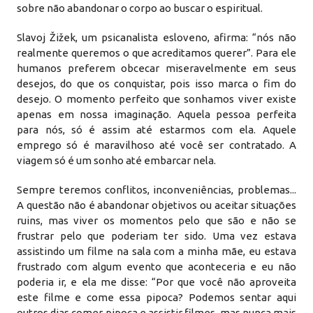
sobre não abandonar o corpo ao buscar o espiritual.
Slavoj Žižek, um psicanalista esloveno, afirma: “nós não
realmente queremos o que acreditamos querer”. Para ele
humanos preferem obcecar miseravelmente em seus
desejos, do que os conquistar, pois isso marca o fim do
desejo. O momento perfeito que sonhamos viver existe
apenas em nossa imaginação. Aquela pessoa perfeita
para nós, só é assim até estarmos com ela. Aquele
emprego só é maravilhoso até você ser contratado. A
viagem só é um sonho até embarcar nela.
Sempre teremos conflitos, inconveniências, problemas...
A questão não é abandonar objetivos ou aceitar situações
ruins, mas viver os momentos pelo que são e não se
frustrar pelo que poderiam ter sido. Uma vez estava
assistindo um filme na sala com a minha mãe, eu estava
frustrado com algum evento que aconteceria e eu não
poderia ir, e ela me disse: “Por que você não aproveita
este filme e come essa pipoca? Podemos sentar aqui
outros dias comer pipoca e assistir filmes, mas nunca mais