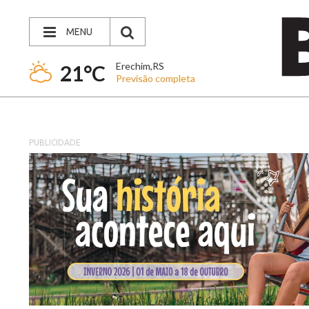
MENU
Erechim,RS
21°C
Previsão completa
PUBLICIDADE