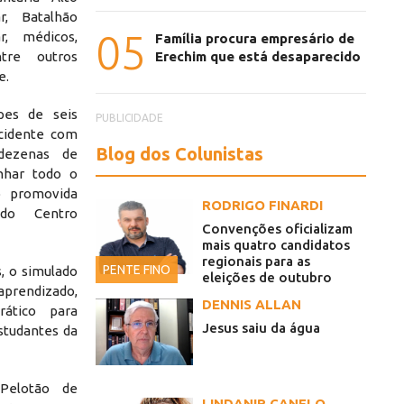
r, Batalhão
05
r, médicos,
Família procura empresário de
Erechim que está desaparecido
tre outros
e.
pes de seis
PUBLICIDADE
ncidente com
Blog dos Colunistas
 dezenas de
nhar todo o
o promovida
RODRIGO FINARDI
do Centro
Convenções oficializam
mais quatro candidatos
regionais para as
PENTE FINO
, o simulado
eleições de outubro
 aprendizado,
DENNIS ALLAN
rático para
Jesus saiu da água
studantes da
Pelotão de
LINDANIR CANELO