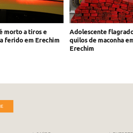
morto a tiros e
Adolescente flagrad
ca ferido em Erechim
quilos de maconha e
Erechim
NE