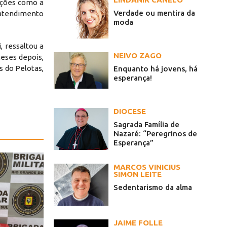
ações como a
Verdade ou mentira da
o atendimento
moda
 ressaltou a
NEIVO ZAGO
eses depois,
s do Pelotas,
Enquanto há jovens, há
esperança!
DIOCESE
Sagrada Família de
Nazaré: “Peregrinos de
Esperança”
MARCOS VINICIUS
SIMON LEITE
Sedentarismo da alma
JAIME FOLLE