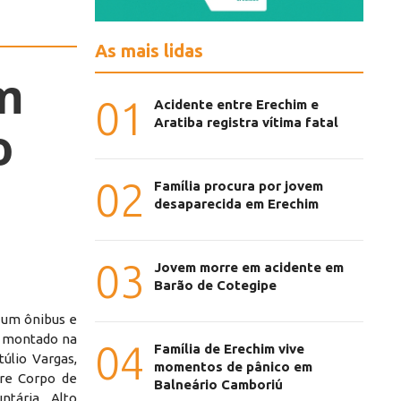
As mais lidas
m
01
Acidente entre Erechim e
Aratiba registra vítima fatal
o
02
Família procura por jovem
desaparecida em Erechim
03
Jovem morre em acidente em
Barão de Cotegipe
 um ônibus e
io montado na
04
Família de Erechim vive
túlio Vargas,
momentos de pânico em
tre Corpo de
Balneário Camboriú
ntária Alto