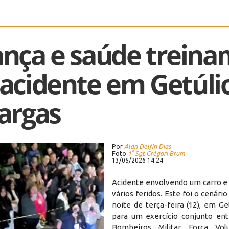
ança e saúde treina
acidente em Getúli
argas
Por
Alan Delfin Dias
Foto
1° Sgt Grégori Brum
13/05/2026 14:24
Acidente envolvendo um carro e
vários feridos. Este foi o cenár
noite de terça-feira (12), em Ge
para um exercício conjunto en
Bombeiros Militar, Força Volu