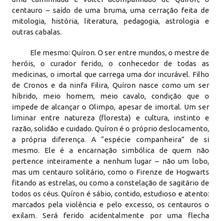
centauro – saído de uma bruma, uma cerração feita de
mitologia, história, literatura, pedagogia, astrologia e
outras cabalas.
Ele mesmo: Quíron. O ser entre mundos, o mestre de
heróis, o curador ferido, o conhecedor de todas as
medicinas, o imortal que carrega uma dor incurável. Filho
de Cronos e da ninfa Filira, Quíron nasce como um ser
híbrido, meio homem, meio cavalo, condição que o
impede de alcançar o Olimpo, apesar de imortal. Um ser
liminar entre natureza (floresta) e cultura, instinto e
razão, solidão e cuidado. Quíron é o próprio deslocamento,
a própria diferença. A “espécie companheira” de si
mesmo. Ele é a encarnação simbólica de quem não
pertence inteiramente a nenhum lugar – não um lobo,
mas um centauro solitário, como o Firenze de Hogwarts
fitando as estrelas, ou como a constelação de sagitário de
todos os céus. Quíron é sábio, contido, estudioso e atento:
marcados pela violência e pelo excesso, os centauros o
exilam. Será ferido acidentalmente por uma flecha