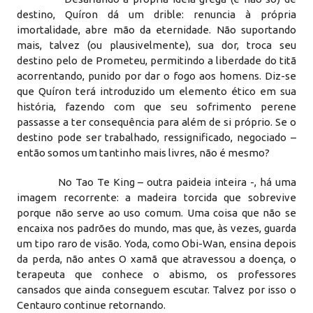
destino, Quíron dá um drible: renuncia à própria
imortalidade, abre mão da eternidade. Não suportando
mais, talvez (ou plausivelmente), sua dor, troca seu
destino pelo de Prometeu, permitindo a liberdade do titã
acorrentando, punido por dar o fogo aos homens. Diz-se
que Quíron terá introduzido um elemento ético em sua
história, fazendo com que seu sofrimento perene
passasse a ter consequência para além de si próprio. Se o
destino pode ser trabalhado, ressignificado, negociado –
então somos um tantinho mais livres, não é mesmo?
No Tao Te King – outra paideia inteira -, há uma
imagem recorrente: a madeira torcida que sobrevive
porque não serve ao uso comum. Uma coisa que não se
encaixa nos padrões do mundo, mas que, às vezes, guarda
um tipo raro de visão. Yoda, como Obi-Wan, ensina depois
da perda, não antes O xamã que atravessou a doença, o
terapeuta que conhece o abismo, os professores
cansados que ainda conseguem escutar. Talvez por isso o
Centauro continue retornando.