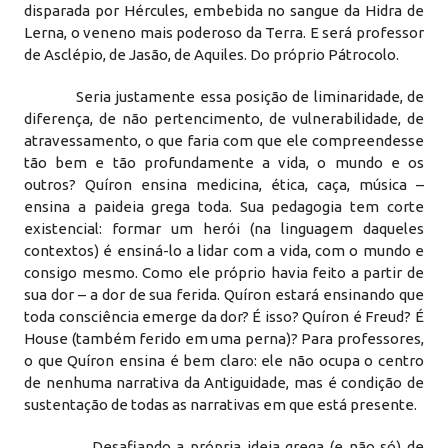
disparada por Hércules, embebida no sangue da Hidra de
Lerna, o veneno mais poderoso da Terra. E será professor
de Asclépio, de Jasão, de Aquiles. Do próprio Pátrocolo.
Seria justamente essa posição de liminaridade, de
diferença, de não pertencimento, de vulnerabilidade, de
atravessamento, o que faria com que ele compreendesse
tão bem e tão profundamente a vida, o mundo e os
outros? Quíron ensina medicina, ética, caça, música –
ensina a paideia grega toda. Sua pedagogia tem corte
existencial: formar um herói (na linguagem daqueles
contextos) é ensiná-lo a lidar com a vida, com o mundo e
consigo mesmo. Como ele próprio havia feito a partir de
sua dor – a dor de sua ferida. Quíron estará ensinando que
toda consciência emerge da dor? É isso? Quíron é Freud? É
House (também ferido em uma perna)? Para professores,
o que Quíron ensina é bem claro: ele não ocupa o centro
de nenhuma narrativa da Antiguidade, mas é condição de
sustentação de todas as narrativas em que está presente.
Desafiando a própria ideia grega (e não só) de