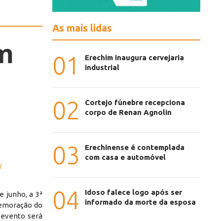
As mais lidas
im
01
Erechim inaugura cervejaria
industrial
02
Cortejo fúnebre recepciona
corpo de Renan Agnolin
03
Erechinense é contemplada
com casa e automóvel
l
04
Idoso falece logo após ser
e junho, a 3ª
informado da morte da esposa
memoração do
o evento será