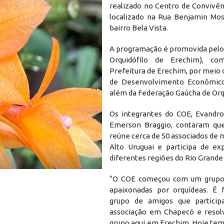
realizado no Centro de Convivên
localizado na Rua Benjamin Mos
bairro Bela Vista.
A programação é promovida pelo 
Orquidófilo de Erechim), c
Prefeitura de Erechim, por meio 
de Desenvolvimento Econômico
além da Federação Gaúcha de Orqu
Os integrantes do COE, Evandr
Emerson Braggio, contaram que
reúne cerca de 50 associados de 
Alto Uruguai e participa de e
diferentes regiões do Rio Grande 
Evandro Dalponte e Emerson Braggio.j
“O COE começou com um grupo
apaixonadas por orquídeas. É 
grupo de amigos que partici
associação em Chapecó e resol
grupo aqui em Erechim. Hoje te