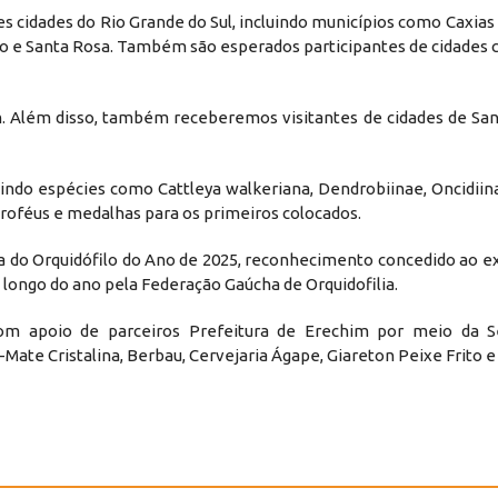
es cidades do Rio Grande do Sul, incluindo municípios como Caxias 
elo e Santa Rosa. Também são esperados participantes de cidades 
 Além disso, também receberemos visitantes de cidades de Sant
uindo espécies como Cattleya walkeriana, Dendrobiinae, Oncidiina
troféus e medalhas para os primeiros colocados.
 do Orquidófilo do Ano de 2025, reconhecimento concedido ao e
ongo do ano pela Federação Gaúcha de Orquidofilia.
om apoio de parceiros Prefeitura de Erechim por meio da Se
te Cristalina, Berbau, Cervejaria Ágape, Giareton Peixe Frito e