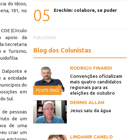
cia do Idoso,
05
Erechim: colabore, se puder
ena, 181, no
COE (Círculo
om apoio da
PUBLICIDADE
da Secretaria
Blog dos Colunistas
 e Turismo,
idofilia.
RODRIGO FINARDI
o Dalponte e
Convenções oficializam
 a entidade
mais quatro candidatos
municípios do
regionais para as
PENTE FINO
xposições em
eleições de outubro
do Sul.
peg
DENNIS ALLAN
Jesus saiu da água
 de pessoas
fruto de um
pava de uma
veu criar um
LINDANIR CANELO
mos em torno