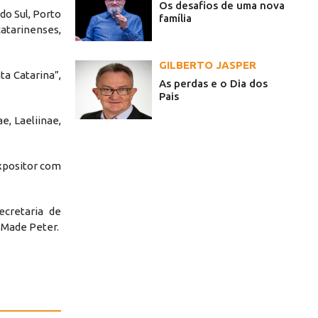
Os desafios de uma nova
do Sul, Porto
família
catarinenses,
GILBERTO JASPER
a Catarina”,
As perdas e o Dia dos
Pais
e, Laeliinae,
xpositor com
cretaria de
 Made Peter.