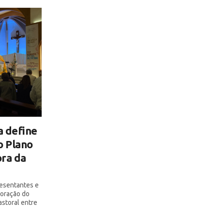
a define
o Plano
ra da
resentantes e
boração do
astoral entre