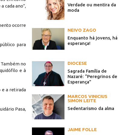
Verdade ou mentira da
 a cada ano”,
moda
imento ocorre
NEIVO ZAGO
Enquanto há jovens, há
esperança!
público para
DIOCESE
7h. Também no
uidófilo e à
Sagrada Família de
Nazaré: “Peregrinos de
Esperança”
 e a retirada
MARCOS VINICIUS
SIMON LEITE
Sedentarismo da alma
uidário Pasa,
JAIME FOLLE