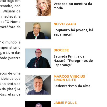
queno fogo em
Verdade ou mentira da
lexandre, não
moda
. William de
 medieval: a
o se “O Nome
NEIVO ZAGO
a metáfora da
Enquanto há jovens, há
esperança!
” o mundo; a
imperialismo
DIOCESE
, o Livro das
Sagrada Família de
idade (Mestre
Nazaré: “Peregrinos de
Esperança”
riscos de uma
MARCOS VINICIUS
 ideia de que
SIMON LEITE
o no texto de
Sedentarismo da alma
da (das?) IA
 discretas de
JAIME FOLLE