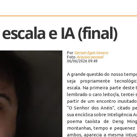
scala e IA (final)
Por
Gerson Egas Severo
Foto
Arquivo pessoal
06/06/2026 09:49
​A grande questão do nosso tempo
seja propriamente tecnológ
escala. Na primeira parte deste 
lembrado o caro leitor/a, tentei s
partir de um encontro inusitado
“O Senhor dos Anéis”, citado 
sua encíclica sobre Inteligência Ar
poema taoísta de Deng Ming
montanhas, tempo e pequenez
ambos, aparecia a mesma intuiç