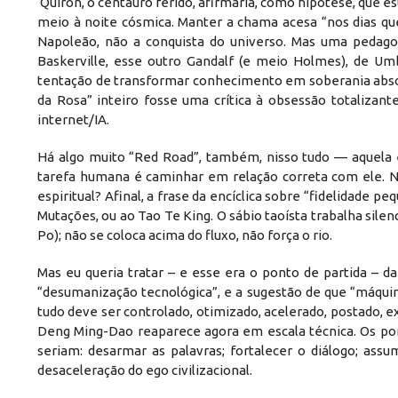
​ Quíron, o centauro ferido, afirmaria, como hipótese, que 
meio à noite cósmica. Manter a chama acesa “nos dias que 
Napoleão, não a conquista do universo. Mas uma pedagogia
Baskerville, esse outro Gandalf (e meio Holmes), de U
tentação de transformar conhecimento em soberania absol
da Rosa” inteiro fosse uma crítica à obsessão totalizante
internet/IA.
​Há algo muito “Red Road”, também, nisso tudo — aquela 
tarefa humana é caminhar em relação correta com ele. N
espiritual? Afinal, a frase da encíclica sobre “fidelidade 
Mutações, ou ao Tao Te King. O sábio taoísta trabalha sile
Po); não se coloca acima do fluxo, não força o rio.
​Mas eu queria tratar – e esse era o ponto de partida – d
“desumanização tecnológica”, e a sugestão de que “máquina
tudo deve ser controlado, otimizado, acelerado, postado, 
Deng Ming-Dao reaparece agora em escala técnica. Os p
seriam: desarmar as palavras; fortalecer o diálogo; assum
desaceleração do ego civilizacional.