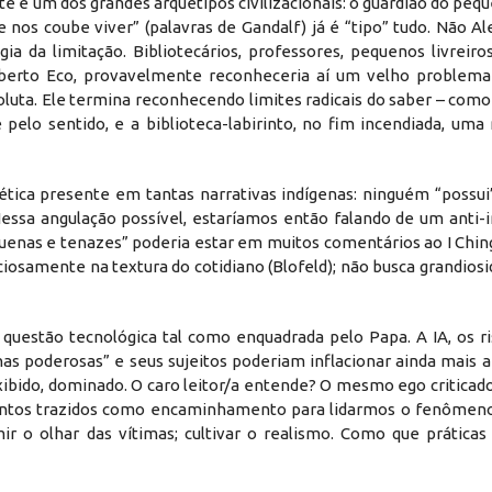
este é um dos grandes arquétipos civilizacionais: o guardião do pe
nos coube viver” (palavras de Gandalf) já é “tipo” tudo. Não A
 da limitação. Bibliotecários, professores, pequenos livreiros
mberto Eco, provavelmente reconheceria aí um velho problema
uta. Ele termina reconhecendo limites radicais do saber – com
 pelo sentido, e a biblioteca-labirinto, no fim incendiada, um
ética presente em tantas narrativas indígenas: ninguém “possui
essa angulação possível, estaríamos então falando de um anti-
pequenas e tenazes” poderia estar em muitos comentários ao I Ching
nciosamente na textura do cotidiano (Blofeld); não busca grandios
a questão tecnológica tal como enquadrada pelo Papa. A IA, os 
s poderosas” e seus sujeitos poderiam inflacionar ainda mais a
exibido, dominado. O caro leitor/a entende? O mesmo ego criticad
ontos trazidos como encaminhamento para lidarmos o fenômeno 
ir o olhar das vítimas; cultivar o realismo. Como que práticas