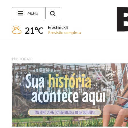
MENU
Erechim,RS
21°C
Previsão completa
PUBLICIDADE