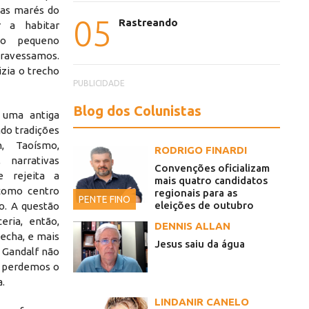
 as marés do
05
Rastreando
r a habitar
 o pequeno
ravessamos.
izia o trecho
PUBLICIDADE
Blog dos Colunistas
 uma antiga
ndo tradições
, Taoísmo,
RODRIGO FINARDI
 narrativas
Convenções oficializam
e rejeita a
mais quatro candidatos
como centro
regionais para as
PENTE FINO
eleições de outubro
o. A questão
ceria, então,
DENNIS ALLAN
echa, e mais
Jesus saiu da água
 Gandalf não
o perdemos o
.
LINDANIR CANELO