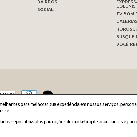
BAIRROS
EXPRESS
COLUNIS
SOCIAL
TV BOM 
GALERIA
HORÓSC
BUSQUE 
VOCÊ RE
melhantes para melhorar sua experiência em nossos serviços, persona
esse.
2026 JORNAL BOM DIA - Todos os direitos reservados
ados sejam utilizados para ações de marketing de anunciantes e parc