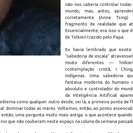
não nos caberia controlar todas
mundo, mas, antes, aprende
corretamente (Anna Tsing)
fragmento de realidade que at
Essencialmente, era isso o que d
de Tolkien trazido pelo Papa.
​Eu havia lembrado que existe
“sabedoria de escala” atravessa
muito diferentes — Tolkien
contemplação cristã, I Ching,
indígenas. Uma sabedoria qu
fantasia moderna do humano 
absoluto e controlador do mund
da Inteligência Artificial apare
lema como qualquer outro desde, sei lá, a primeira ponta de fl
l: dominar todas as marés. Voltemos, então, ao ponto essencial:
então, uma pergunta muito mais antiga: o que acontece quand
tros que não couberam neste espaço na coluna da semana passada