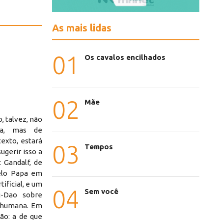
As mais lidas
01
Os cavalos encilhados
02
Mãe
, talvez, não
ica, mas de
texto, estará
03
Tempos
ugerir isso a
: Gandalf, de
pelo Papa em
tificial, e um
04
Sem você
-Dao sobre
 humana. Em
ão: a de que