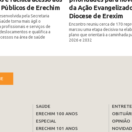
 Públicos de Erechim
da Ação Evangelizado
Diocese de Erexim
senvolvida pela Secretaria
Saúde torna mais ágil o
Encontro reuniu cerca de 170 rep
 profissionais e serviços de
marcou uma etapa decisiva na ela
deslocamentos e qualifica a
plano que orientará a caminhada p
ocessos na área de saúde
2026 e 2032
NE
SAÚDE
ENTRET
ERECHIM 100 ANOS
OBITUÁR
ESPECIAL
OPINIÃO
ERECHIM 101 ANOS
NOVIDAD