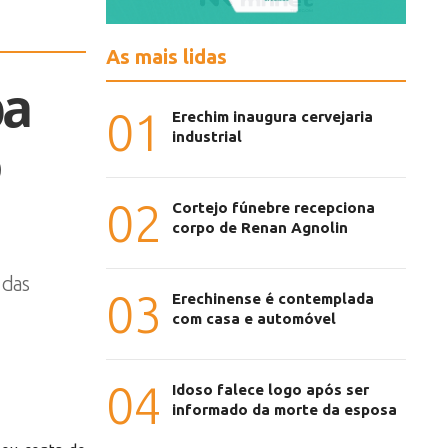
As mais lidas
pa
01
Erechim inaugura cervejaria
industrial
02
Cortejo fúnebre recepciona
corpo de Renan Agnolin
 das
03
Erechinense é contemplada
com casa e automóvel
04
Idoso falece logo após ser
informado da morte da esposa