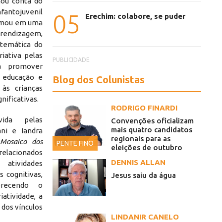
ou conta do
nfantojuvenil
05
Erechim: colabore, se puder
ormou em uma
rendizagem,
 temática do
riativa pelas
PUBLICIDADE
ra promover
, educação e
Blog dos Colunistas
às crianças
nificativas.
RODRIGO FINARDI
vida pelas
Convenções oficializam
mais quatro candidatos
ani e Iandra
regionais para as
Mosaico dos
PENTE FINO
eleições de outubro
relacionados
DENNIS ALLAN
atividades
s cognitivas,
Jesus saiu da água
orecendo o
003.png
iatividade, a
 dos vínculos
LINDANIR CANELO