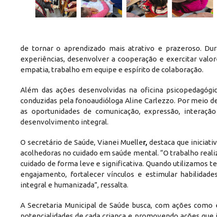
de tornar o aprendizado mais atrativo e prazeroso. Dur
experiências, desenvolver a cooperação e exercitar valo
empatia, trabalho em equipe e espírito de colaboração.
Além das ações desenvolvidas na oficina psicopedagóg
conduzidas pela fonoaudióloga Aline Carlezzo. Por meio d
as oportunidades de comunicação, expressão, interação
desenvolvimento integral.
O secretário de Saúde, Vianei Muelle
r,
destaca que iniciati
acolhedoras no cuidado em saúde mental. “O trabalho real
cuidado de forma leve e significativa. Quando utilizamos
engajamento, fortalecer vínculos e estimular habilida
integral e humanizada”, ressalta.
A Secretaria Municipal de Saúde busca, com ações como es
potencialidades de cada criança e promovendo ações que i