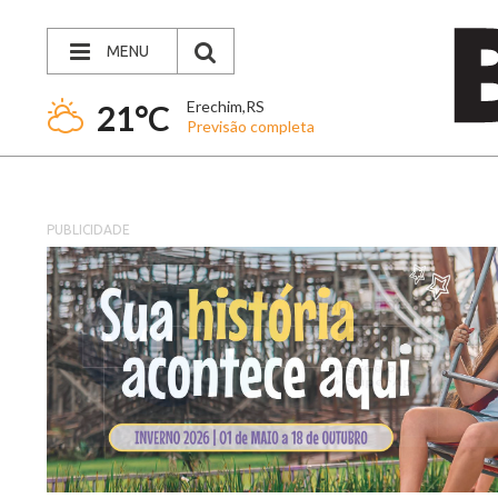
MENU
Erechim,RS
21°C
Previsão completa
PUBLICIDADE