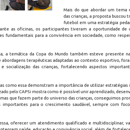
Mais do que abordar um tema d
das crianças, a proposta buscou 
futebol em uma estratégia peda
ante as oficinas, os participantes tiveram a oportunidade de 
res fundamentais para a convivência em sociedade, como respei
ica, a temática da Copa do Mundo também esteve presente na
e abordagens terapêuticas adaptadas ao contexto esportivo, for
 e socialização das crianças, fortalecendo aspectos importan
vas como essa demonstram a importância de utilizar estratégias
izado pelo CAPSi mostra como é possível unir aprendizado, desen
 temas que fazem parte do universo das crianças, conseguimos pr
des importantes para o crescimento saudável, sempre com foc
sa, oferecer um atendimento qualificado e multidisciplinar, va
ntegrem saúde, educação e convivência social, além de fortalece