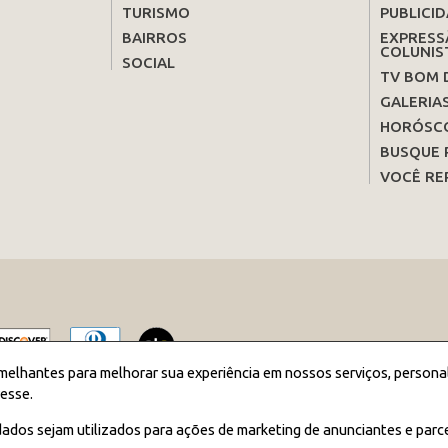
TURISMO
PUBLICID
BAIRROS
EXPRESS
COLUNIS
SOCIAL
TV BOM 
GALERIA
HORÓSC
BUSQUE 
VOCÊ RE
melhantes para melhorar sua experiência em nossos serviços, persona
esse.
2026 JORNAL BOM DIA - Todos os direitos reservados
ados sejam utilizados para ações de marketing de anunciantes e parc