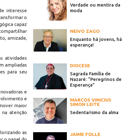
Verdade ou mentira da
moda
e interesse
transformar o
gógica capaz
NEIVO ZAGO
compartilhar
to, amizade,
Enquanto há jovens, há
esperança!
s atividades
am ampliadas
DIOCESE
tes para seu
Sagrada Família de
Nazaré: “Peregrinos de
Esperança”
 inovadoras e
volvimento e
MARCOS VINICIUS
SIMON LEITE
omover maior
Sedentarismo da alma
o na atenção
lorizando as
JAIME FOLLE
r o papel do