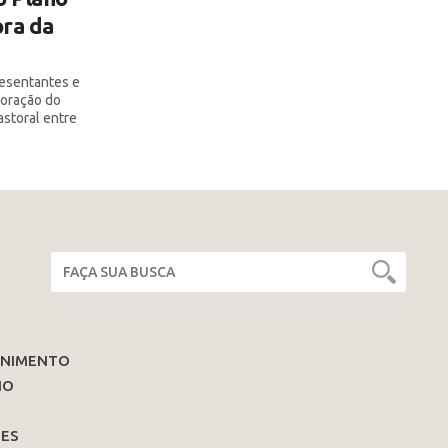
ra da
resentantes e
boração do
astoral entre
ENIMENTO
IO
ES