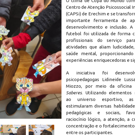
O clima de Copa do Mundo tom
Centro de Atenção Psicossocial I
(CAPSi) de Erechim e se transf
importante ferramenta de ap
desenvolvimento e inclusão. A
futebol foi utilizada de forma c
profissionais do serviço pa
atividades que aliam ludicidade
saúde mental, proporcionando 
experiências enriquecedoras e sig
A iniciativa foi desenvol
psicopedagogas Lidineide Luss
Miozzo, por meio da oficina
Saberes
. Utilizando elementos 
ao universo esportivo, as 
estimularam diversas habilidade
pedagógicas e sociais, fav
002.png
raciocínio lógico, a atenção, a cr
concentração e o fortalecimento
entre os participantes.