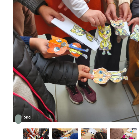
001.png