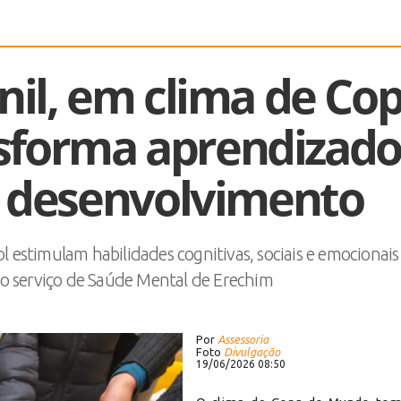
nil, em clima de Co
sforma aprendizado
e desenvolvimento
l estimulam habilidades cognitivas, sociais e emocionais
lo serviço de Saúde Mental de Erechim
Por
Assessoria
Foto
Divulgação
19/06/2026 08:50