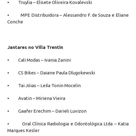
• Truylia – Elisete Oliveira Kovalevski
• MPE Distribuidora – Alessandro F. de Souza e Eliane
Conche
Jantares no Villa Trentin
• Cali Modas – Ivania Zanini
• CS Bikes – Daiane Paula Dlugokewski
• Tai Jóias – Leila Tonin Mocelin
• Avatin – Miriena Vieira
• Gaafer Erechim – Darieli Luvizon
• Oral Clínica Radiologia e Odontológica Ltda – Katia
Marques Kesler