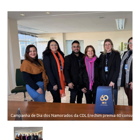
Campanha de Dia dos Namorados da CDL Erechim premia 60 consumid