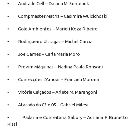
• Andrade Cell – Daiana M. Semenuk
• Compmaster Matriz – Casimira Wuicichoski
• Gold Ambientes – Marieli Koza Ribeiro
• Rodrigueiro Ultragaz – Michel Garcia
• Joe Games – Carla Maria Moro
• Provim Máquinas – Nadina Paula Ronsoni
• Confecções L'Amour – Francieli Morona
• Vitória Calçados – Arlete M. Marangoni
• Atacado do 03 e 05 – Gabriel Milesi
• Padaria e Confeitaria Sabory – Adriana F. Brunetto
Rissi