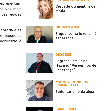
R representam
Verdade ou mentira da
ada vez mais
moda
 das regiões
NEIVO ZAGO
porária e as
Enquanto há jovens, há
s, bloqueios
esperança!
motoristas é
DIOCESE
Sagrada Família de
Nazaré: “Peregrinos de
Esperança”
MARCOS VINICIUS
SIMON LEITE
Sedentarismo da alma
JAIME FOLLE