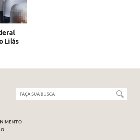
deral
o Lilás
ENIMENTO
IO