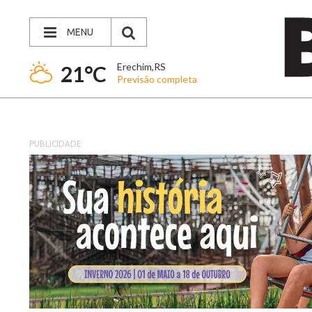
MENU
Erechim,RS
21°C
Previsão completa
PUBLICIDADE