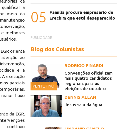
elhorias da
ualificar a
05
Família procura empresário de
 por meio da
Erechim que está desaparecido
manutenção
 conservação,
 e melhores
PUBLICIDADE
usuários.
Blog dos Colunistas
a EGR orienta
 atenção ao
ntervenção,
RODRIGO FINARDI
ocidade e a
Convenções oficializam
s. A execução
mais quatro candidatos
eios parciais
regionais para as
PENTE FINO
eleições de outubro
 temporárias,
 maior fluxo
DENNIS ALLAN
Jesus saiu da água
ente da EGR,
ntervenções
 contínuo
LINDANIR CANELO