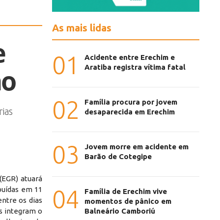
As mais lidas
e
01
Acidente entre Erechim e
Aratiba registra vítima fatal
ho
02
Família procura por jovem
ias
desaparecida em Erechim
03
Jovem morre em acidente em
Barão de Cotegipe
(EGR) atuará
04
ibuídas em 11
Família de Erechim vive
entre os dias
momentos de pânico em
Balneário Camboriú
es integram o