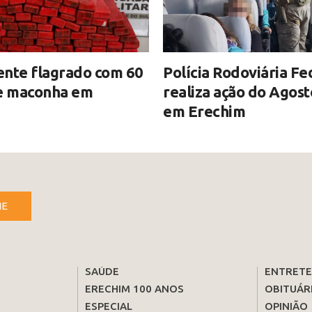
ente flagrado com 60
Polícia Rodoviária Fe
de maconha em
realiza ação do Agost
em Erechim
NE
SAÚDE
ENTRET
ERECHIM 100 ANOS
OBITUÁR
ESPECIAL
OPINIÃO