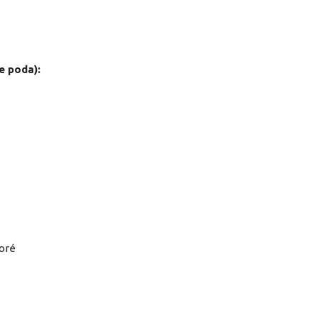
e poda):
poré